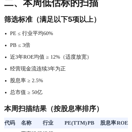
二、本周低估标的扫描
筛选标准（满足以下5项以上）
PE ≤ 行业平均60%
PB ≤ 3倍
近3年ROE均值 ≥ 12%（适度放宽）
经营现金流连续3年为正
股息率 ≥ 2.5%
总市值 ≥ 50亿
本周扫描结果（按股息率排序）
代码
名称
行业
PE(TTM)
PB
股息率
ROE