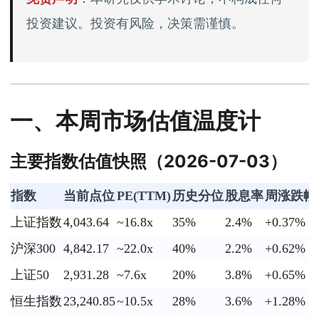
投资建议。投资有风险，决策需谨慎。
一、本周市场估值温度计
主要指数估值快照（2026-07-03）
指数
当前点位
PE(TTM)
历史分位
股息率
周涨跌幅
上证指数
4,043.64
~16.8x
35%
2.4%
+0.37%
沪深300
4,842.17
~22.0x
40%
2.2%
+0.62%
上证50
2,931.28
~7.6x
20%
3.8%
+0.65%
恒生指数
23,240.85
~10.5x
28%
3.6%
+1.28%