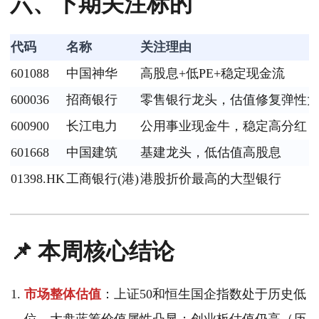
六、下期关注标的
代码
名称
关注理由
601088
中国神华
高股息+低PE+稳定现金流
600036
招商银行
零售银行龙头，估值修复弹性
600900
长江电力
公用事业现金牛，稳定高分红
601668
中国建筑
基建龙头，低估值高股息
01398.HK
工商银行(港)
港股折价最高的大型银行
📌 本周核心结论
市场整体估值
：上证50和恒生国企指数处于历史低