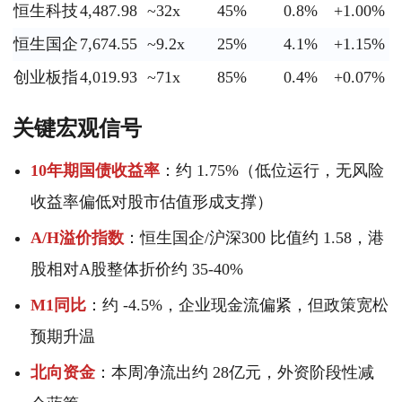
恒生科技
4,487.98
~32x
45%
0.8%
+1.00%
恒生国企
7,674.55
~9.2x
25%
4.1%
+1.15%
创业板指
4,019.93
~71x
85%
0.4%
+0.07%
关键宏观信号
10年期国债收益率
：约 1.75%（低位运行，无风险
收益率偏低对股市估值形成支撑）
A/H溢价指数
：恒生国企/沪深300 比值约 1.58，港
股相对A股整体折价约 35-40%
M1同比
：约 -4.5%，企业现金流偏紧，但政策宽松
预期升温
北向资金
：本周净流出约 28亿元，外资阶段性减