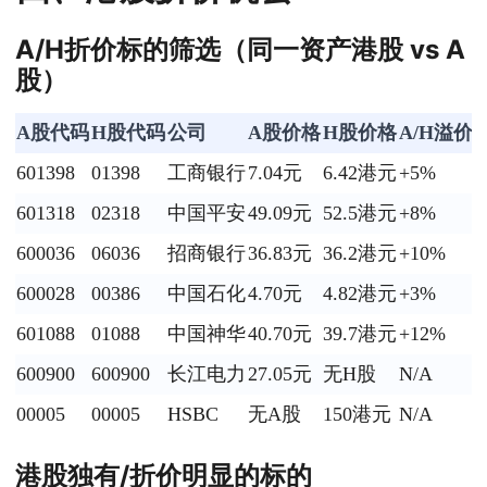
A/H折价标的筛选（同一资产港股 vs A
股）
A股代码
H股代码
公司
A股价格
H股价格
A/H溢价
601398
01398
工商银行
7.04元
6.42港元
+5%
5
601318
02318
中国平安
49.09元
52.5港元
+8%
4
600036
06036
招商银行
36.83元
36.2港元
+10%
3
600028
00386
中国石化
4.70元
4.82港元
+3%
6
601088
01088
中国神华
40.70元
39.7港元
+12%
5
600900
600900
长江电力
27.05元
无H股
N/A
N
00005
00005
HSBC
无A股
150港元
N/A
3
港股独有/折价明显的标的