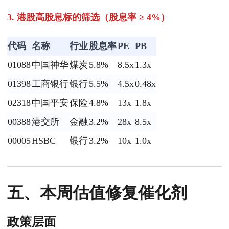
3. 港股高股息标的筛选（股息率 ≥ 4%）
代码
名称
行业
股息率
PE
PB
01088
中国神华
煤炭
5.8%
8.5x
1.3x
01398
工商银行
银行
5.5%
4.5x
0.48x
02318
中国平安
保险
4.8%
13x
1.8x
00388
港交所
金融
3.2%
28x
8.5x
00005
HSBC
银行
3.2%
10x
1.0x
五、本周估值修复催化剂
政策层面