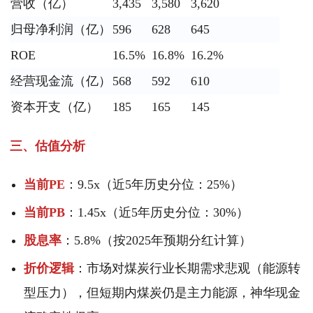
营收（亿）
3,435
3,580
3,620
归母净利润（亿）
596
628
645
ROE
16.5%
16.8%
16.2%
经营现金流（亿）
568
592
610
资本开支（亿）
185
165
145
三、估值分析
当前PE
：9.5x（近5年历史分位：25%）
当前PB
：1.45x（近5年历史分位：30%）
股息率
：5.8%（按2025年预期分红计算）
折价逻辑
：市场对煤炭行业长期需求悲观（能源转
型压力），但短期内煤炭仍是主力能源，神华现金