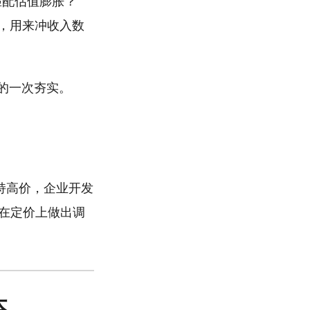
增速匹配估值膨胀？
主力，用来冲收入数
辑的一次夯实。
5 维持高价，企业开发
I 在定价上做出调
降本，