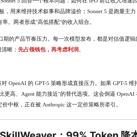
正在用 Sonnet 5 回答一个根本问题：如何在 IPO 前让收入
花板，用来维持技术叙事和品牌溢价；Sonnet 5 是跑量
有率。两者形成"高低搭配"的收入组合。
 窗口期的产品节奏压力。每一次模型发布，都是对估值逻
略很清晰：
先占领钱包，再考虑利润
。
定价将对 OpenAI 的 GPT-5 策略形成直接压力。如果 GPT-
更高、Agent 能力接近"的替代选项。这会倒逼 OpenA
中枢，正在被 Anthropic 这一定价策略所牵引。
killWeaver：99% Token 