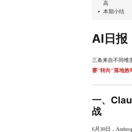
高
本期小结
AI日报｜
三条来自不同维
赛"转向"落地效
一、Claud
战
6月30日，Anthr