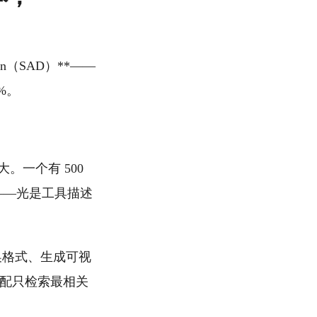
tion（SAD）**——
%。
大。一个有 500
——光是工具描述
换格式、生成可视
 匹配只检索最相关