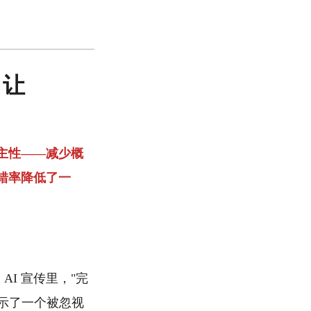
：让
 自主性——减少概
错率降低了一
AI 宣传里，"完
践揭示了一个被忽视