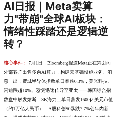
AI日报｜Meta卖算
力"带崩"全球AI板块：
情绪性踩踏还是逻辑逆
转？
核心事件：
7月1日，Bloomberg报道Meta正在筹划向
外部客户出售多余AI算力，构建云基础设施业务。消
息一出，费城半导体指数单日暴跌6.3%，美光科技、
闪迪跌超10%。恐慌迅速传导至亚太——韩国综合指
数盘中触发熔断，SK海力士单日蒸发1600亿美元市值
（约1万亿人民币），A股科创50暴跌7.7%创年内新