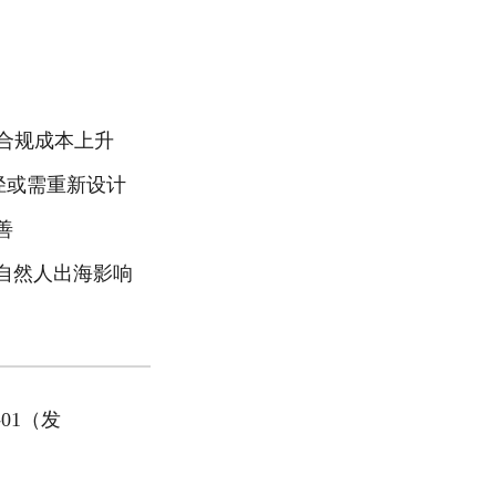
合规成本上升
径或需重新设计
善
自然人出海影响
-01（发