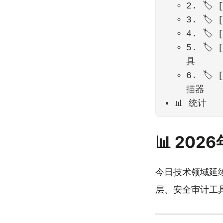
2. 🏷️
3. 🏷
4. 🏷
5. 🏷
具
6. 🏷️
描器
📊 统计
📊 20
今日技术领域延续
层、安全审计工