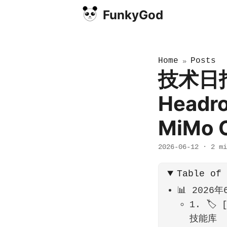
FunkyGod
Home
Posts
»
技术日报
Head
MiMo
2026-06-12
·
2 mi
Table of
📊 2026
1. 🏷️
技能库