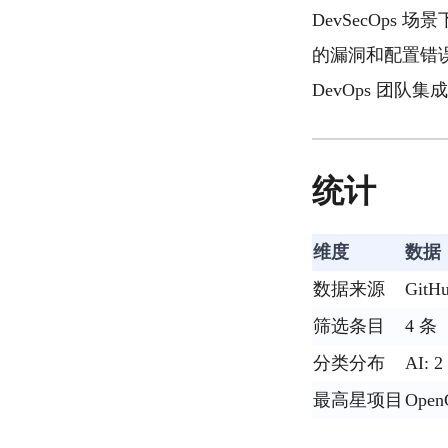
DevSecOps
的漏洞和配置错误
DevOps 团队
统计
维度
数据
数据来源
GitHu
筛选条目
4 
分类分布
AI: 2
最高星项目
OpenC