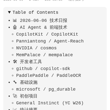
Table of Contents
📊 2026-06-06 技术日报
🤖 AI Agent & 前端技术
CopilotKit / CopilotKit
Panniantong / Agent-Reach
NVIDIA / cosmos
MemPalace / mempalace
🛠️ 开发者工具
github / copilot-sdk
PaddlePaddle / PaddleOCR
🔧 基础设施
microsoft / pg_durable
🚀 初创项目
General Instinct (YC W26)