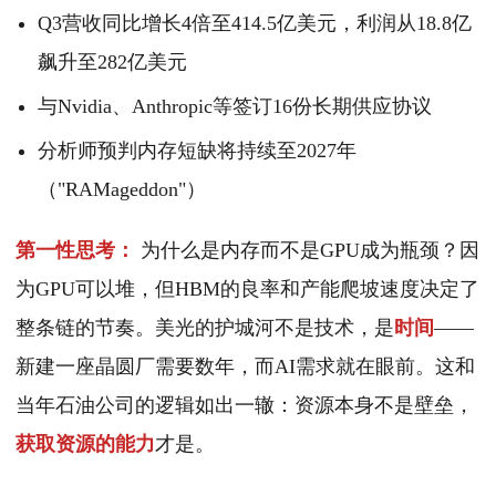
Q3营收同比增长4倍至414.5亿美元，利润从18.8亿
飙升至282亿美元
与Nvidia、Anthropic等签订16份长期供应协议
分析师预判内存短缺将持续至2027年
（"RAMageddon"）
第一性思考：
为什么是内存而不是GPU成为瓶颈？因
为GPU可以堆，但HBM的良率和产能爬坡速度决定了
整条链的节奏。美光的护城河不是技术，是
时间
——
新建一座晶圆厂需要数年，而AI需求就在眼前。这和
当年石油公司的逻辑如出一辙：资源本身不是壁垒，
获取资源的能力
才是。