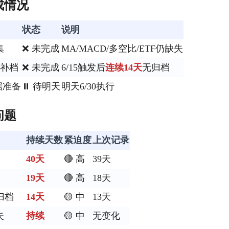
成情况
状态
说明
集
❌ 未完成
MA/MACD/多空比/ETF仍缺失
标补档
❌ 未完成
6/15触发后
连续14天
无归档
据准备
⏸️ 待明天
明天6/30执行
问题
持续天数
紧迫度
上次记录
40天
🔴 高
39天
19天
🔴 高
18天
归档
14天
🟡 中
13天
失
持续
🟡 中
无变化