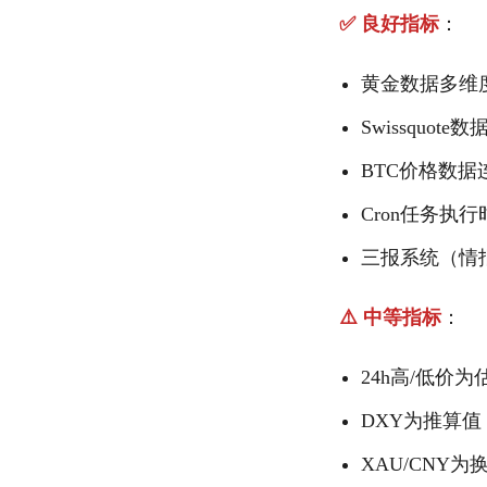
✅ 良好指标
：
黄金数据多维度覆
Swissquot
BTC价格数据
Cron任务执
三报系统（情报
⚠️ 中等指标
：
24h高/低价为
DXY为推算
XAU/CNY为