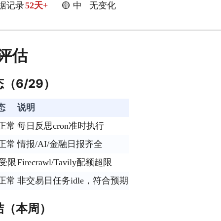
数据记录
52天+
🟡 中
无变化
评估
（6/29）
态
说明
 正常
每日反思cron准时执行
 正常
情报/AI/金融日报齐全
 受限
Firecrawl/Tavily配额超限
 正常
非交易日任务idle，符合预期
结（本周）