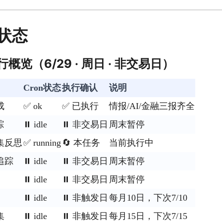
状态
行概览（6/29 · 周日 · 非交易日）
Cron状态
执行确认
说明
成
✅ ok
✅ 已执行
情报/AI/金融三报齐全
踪
⏸️ idle
⏸️ 非交易日
周末暂停
集反思
✅ running
🔄 本任务
当前执行中
追踪
⏸️ idle
⏸️ 非交易日
周末暂停
⏸️ idle
⏸️ 非交易日
周末暂停
⏸️ idle
⏸️ 非触发日
每月10日，下次7/10
集
⏸️ idle
⏸️ 非触发日
每月15日，下次7/15