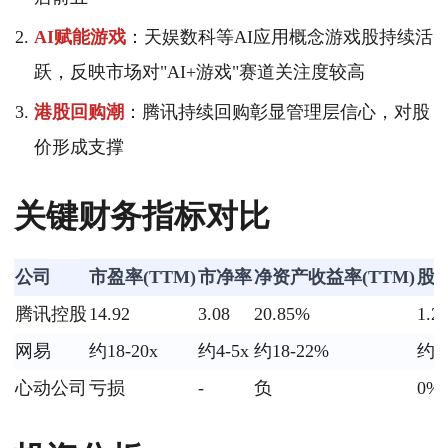
AI赋能游戏
：天娱数科等AI应用概念游戏股持续活
跃，反映市场对"AI+游戏"赛道关注度较高
港股回购潮
：腾讯持续回购彰显管理层信心，对股
价形成支撑
关键财务指标对比
公司
市盈率(TTM)
市净率
净资产收益率(TTM)
股
腾讯控股
14.92
3.08
20.85%
1.2
网易
约18-20x
约4-5x
约18-22%
约2
心动公司
亏损
-
负
0%