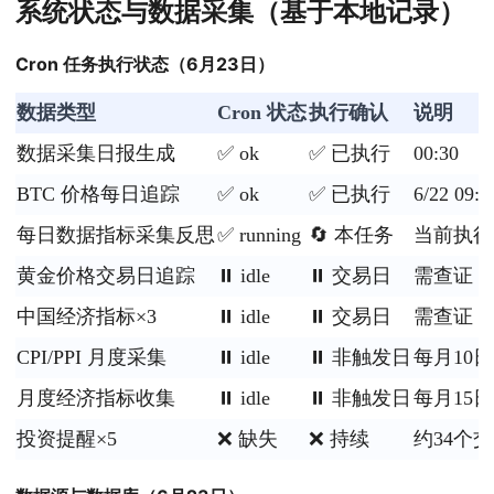
系统状态与数据采集（基于本地记录）
Cron 任务执行状态（6月23日）
数据类型
Cron 状态
执行确认
说明
数据采集日报生成
✅ ok
✅ 已执行
00:30
BTC 价格每日追踪
✅ ok
✅ 已执行
6/22 09:
每日数据指标采集反思
✅ running
🔄 本任务
当前执行
黄金价格交易日追踪
⏸️ idle
⏸️ 交易日
需查证
中国经济指标×3
⏸️ idle
⏸️ 交易日
需查证
CPI/PPI 月度采集
⏸️ idle
⏸️ 非触发日
每月10日
月度经济指标收集
⏸️ idle
⏸️ 非触发日
每月15日
投资提醒×5
❌ 缺失
❌ 持续
约34个