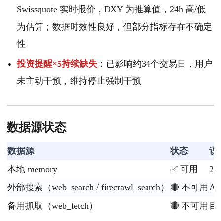
Swissquote 实时报价，DXY 为推算值，24h 高/低
为估算；数据时效性良好，但部分指标存在不确定
性
投资提醒×5持续缺失
：已影响约34个交易日，用户
未主动干预，维持停止强制干预
数据源状态
数据源
状态
说
本地 memory
✅ 可用
20
外部搜索（web_search / firecrawl_search）
🔴 不可用
A
备用抓取（web_fetch）
🔴 不可用
目