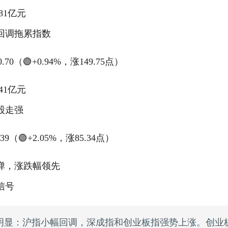
81亿元
回调拖累指数
0.70（🟢+0.94%，涨149.75点）
41亿元
股走强
.39（🟢+2.05%，涨85.34点）
弹，涨跌幅领先
信号
明显：沪指小幅回调，深成指和创业板指强势上涨。创业