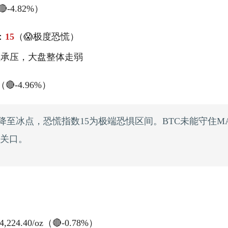
🔴-4.82%）
：
15
（😱极度恐慌）
续承压，大盘整体走弱
6（🔴-4.96%）
降至冰点，恐慌指数15为极端恐惧区间。BTC未能守住M
整数关口。
4,224.40/oz（🔴-0.78%）