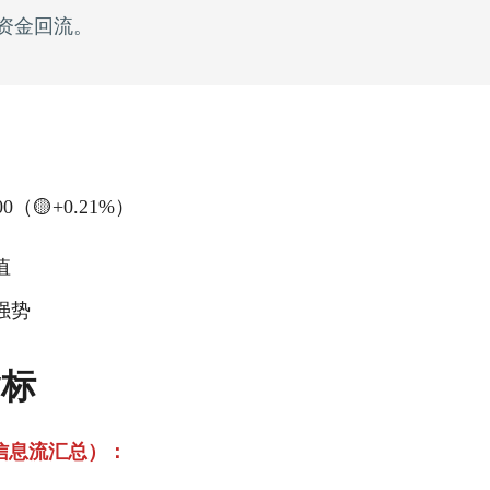
资金回流。
00（🟡+0.21%）
值
强势
指标
信息流汇总）：