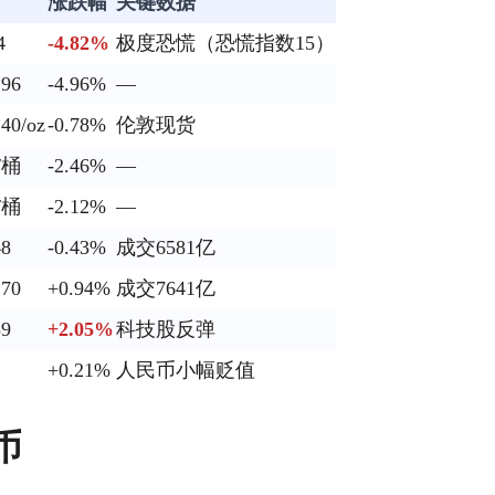
涨跌幅
关键数据
4
-4.82%
极度恐慌（恐慌指数15）
.96
-4.96%
—
.40/oz
-0.78%
伦敦现货
0/桶
-2.46%
—
6/桶
-2.12%
—
48
-0.43%
成交6581亿
.70
+0.94%
成交7641亿
39
+2.05%
科技股反弹
+0.21%
人民币小幅贬值
币