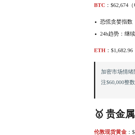
BTC
：$62,674（
恐慌贪婪指数
24h趋势：继
ETH
：$1,682.9
加密市场情绪
注$60,000
🥇 贵金属
伦敦现货黄金
：$