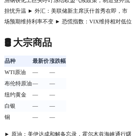
洲钢铁化工巨头呼吁冻结欧盟气候政策，制造业外流
担忧升温 ► 外汇：美联储新主席沃什首秀在即，市
场预期维持利率不变 ► 恐慌指数：VIX维持相对低位
🛢️ 大宗商品
品种
最新价
涨跌幅
WTI原油
—
—
布伦特原油
—
—
纽约黄金
—
—
白银
—
—
铜
—
—
► 原油：美伊达成和解备忘录，霍尔木兹海峡通行曙