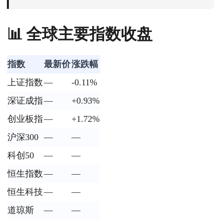
📊 全球主要指数收盘
指数
最新价
涨跌幅
上证指数
—
-0.11%
深证成指
—
+0.93%
创业板指
—
+1.72%
沪深300
—
—
科创50
—
—
恒生指数
—
—
恒生科技
—
—
道琼斯
—
—