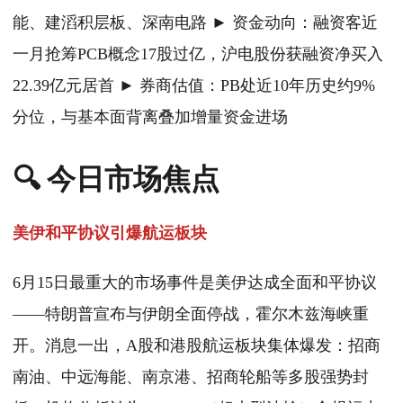
能、建滔积层板、深南电路 ► 资金动向：融资客近
一月抢筹PCB概念17股过亿，沪电股份获融资净买入
22.39亿元居首 ► 券商估值：PB处近10年历史约9%
分位，与基本面背离叠加增量资金进场
🔍 今日市场焦点
美伊和平协议引爆航运板块
6月15日最重大的市场事件是美伊达成全面和平协议
——特朗普宣布与伊朗全面停战，霍尔木兹海峡重
开。消息一出，A股和港股航运板块集体爆发：招商
南油、中远海能、南京港、招商轮船等多股强势封