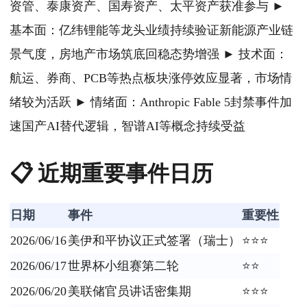
资管、泰康资产、国寿资产、太平资产获准参与 ►
基本面：亿纬锂能等龙头业绩持续验证新能源产业链
景气度，房地产市场筑底回稳态势增强 ► 技术面：
航运、券商、PCB等热点板块涨停效应显著，市场情
绪较为活跃 ► 情绪面：Anthropic Fable 5封禁事件加
速国产AI替代逻辑，智谱AI等概念持续受益
📋 近期重要事件日历
日期
事件
重要性
2026/06/16
美伊和平协议正式签署（瑞士）
⭐⭐⭐
2026/06/17
世界杯小组赛第二轮
⭐⭐
2026/06/20
美联储官员讲话密集期
⭐⭐⭐