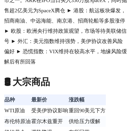
市之一。ARK在IPO当日买入330万股SpaceX，同时抛
售超2亿美元为SpaceX腾仓 ► 港股：航运板块爆发，
招商南油、中远海能、南京港、招商轮船等多股涨停
► 欧股：欧洲央行维持政策观望，市场等待美联储信
号 ► 外汇：美元指数维持强势，美伊协议改善风险
偏好 ► 恐慌指数：VIX维持在较高水平，地缘风险缓
解后有所回落
🛢️ 大宗商品
品种
最新价
涨跌幅
WTI原油
受美伊协议影响
重回90美元下方
布伦特原油
霍尔木兹重开
供给压力缓解