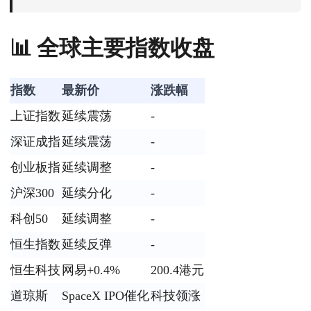
📊 全球主要指数收盘
指数
最新价
涨跌幅
上证指数
延续震荡
-
深证成指
延续震荡
-
创业板指
延续调整
-
沪深300
延续分化
-
科创50
延续调整
-
恒生指数
延续反弹
-
恒生科技
网易+0.4%
200.4港元
道琼斯
SpaceX IPO催化
科技领涨