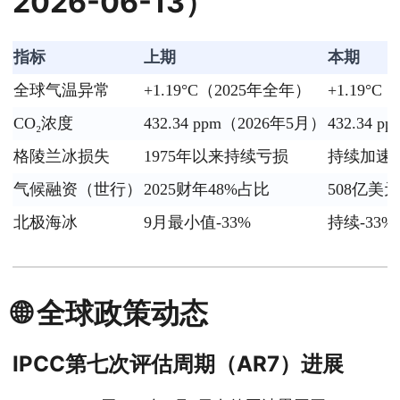
2026-06-13）
指标
上期
本期
全球气温异常
+1.19°C（2025年全年）
+1.19°
CO₂浓度
432.34 ppm（2026年5月）
432.34 
格陵兰冰损失
1975年以来持续亏损
持续加速
气候融资（世行）
2025财年48%占比
508亿美元
北极海冰
9月最小值-33%
持续-33
🌐 全球政策动态
IPCC第七次评估周期（AR7）进展