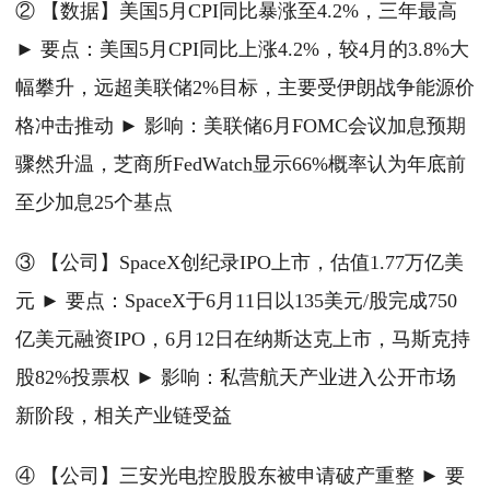
② 【数据】美国5月CPI同比暴涨至4.2%，三年最高
► 要点：美国5月CPI同比上涨4.2%，较4月的3.8%大
幅攀升，远超美联储2%目标，主要受伊朗战争能源价
格冲击推动 ► 影响：美联储6月FOMC会议加息预期
骤然升温，芝商所FedWatch显示66%概率认为年底前
至少加息25个基点
③ 【公司】SpaceX创纪录IPO上市，估值1.77万亿美
元 ► 要点：SpaceX于6月11日以135美元/股完成750
亿美元融资IPO，6月12日在纳斯达克上市，马斯克持
股82%投票权 ► 影响：私营航天产业进入公开市场
新阶段，相关产业链受益
④ 【公司】三安光电控股股东被申请破产重整 ► 要