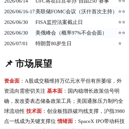
2026/06/14
UFC将在白宫举办"自由250"赛事
⭐⭐
2026/06/16-17
美联储FOMC会议（沃什首次主持）
⭐⭐
2026/06/30
FISA监控法案截止日
⭐⭐
2026/06/30
美俄峰会（概率97%不会会面）
⭐⭐
2026/07/01
特朗普80岁生日
⭐
📌 市场展望
资金面
：A股成交额维持万亿元水平但有所萎缩，外
资流向需密切关注
基本面
：国内稳增长政策信号明
确，发改委表态储备政策工具；美国通胀压力制约全
球流动性
技术面
：创业板指跌破均线支撑，沪指3980
点一线成为关键支撑位
情绪面
：SpaceX IPO带动科技