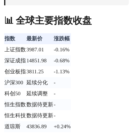
📊 全球主要指数收盘
指数
最新价
涨跌幅
上证指数
3987.01
-0.16%
深证成指
14851.98
-0.68%
创业板指
3811.25
-1.13%
沪深300
延续分化
-
科创50
延续调整
-
恒生指数
数据待更新
-
恒生科技
数据待更新
-
道琼斯
43836.89
+0.24%