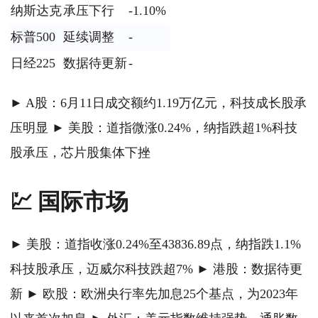
纳斯达克
承压下行
-1.10%
标普500
延续调整
-
日经225
数据待更新
-
► A股：6月11日成交额约1.19万亿元，科技成长股承
压明显 ► 美股：道指微涨0.24%，纳指跌超1%科技
股承压，芯片股集体下挫
💹 国际市场
► 美股：道指收涨0.24%至43836.89点，纳指跌1.1%
科技股承压，迈威尔科技跌超7% ► 港股：数据待更
新 ► 欧股：欧洲央行率先加息25个基点，为2023年