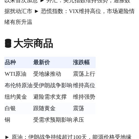
以来首次加息 ► 外汇：美元指数维持强势，通胀数
据扰动汇市 ► 恐慌指数：VIX维持高位，市场避险情
绪有所升温
🛢️ 大宗商品
品种
最新价
涨跌幅
WTI原油
受地缘推动
震荡上行
布伦特原油
受伊朗战争影响
维持高位
纽约黄金
避险需求支撑
维持强势
白银
跟随黄金
震荡
铜
受需求预期影响
承压
► 原油：伊朗战争持续超过100天，能源价格受地缘