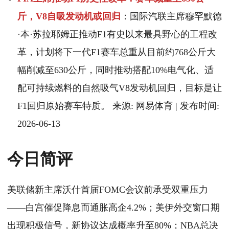
斤，V8自吸发动机或回归
：国际汽联主席穆罕默德
·本·苏拉耶姆正推动F1有史以来最具野心的工程改
革，计划将下一代F1赛车总重从目前约768公斤大
幅削减至630公斤，同时推动搭配10%电气化、适
配可持续燃料的自然吸气V8发动机回归，目标是让
F1回归原始赛车特质。 来源: 网易体育 | 发布时间:
2026-06-13
今日简评
美联储新主席沃什首届FOMC会议前承受双重压力
——白宫催促降息而通胀高企4.2%；美伊外交窗口期
出现积极信号，新协议达成概率升至80%；NBA总决