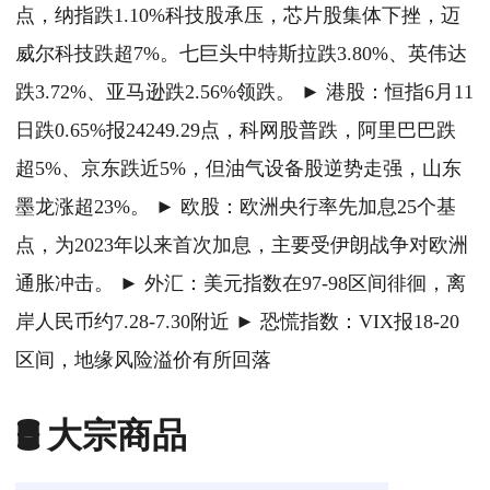
点，纳指跌1.10%科技股承压，芯片股集体下挫，迈
威尔科技跌超7%。七巨头中特斯拉跌3.80%、英伟达
跌3.72%、亚马逊跌2.56%领跌。 ► 港股：恒指6月11
日跌0.65%报24249.29点，科网股普跌，阿里巴巴跌
超5%、京东跌近5%，但油气设备股逆势走强，山东
墨龙涨超23%。 ► 欧股：欧洲央行率先加息25个基
点，为2023年以来首次加息，主要受伊朗战争对欧洲
通胀冲击。 ► 外汇：美元指数在97-98区间徘徊，离
岸人民币约7.28-7.30附近 ► 恐慌指数：VIX报18-20
区间，地缘风险溢价有所回落
🛢️ 大宗商品