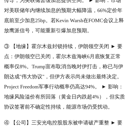
传导，为美联储暂缓加息提供空间。 ► 影响：市场
对美联储年内继续加息的预期大幅降温，66%定价年
底前至少加息25bp。若Kevin Warsh在FOMC会议上释
放鹰派信号，可能重新引爆加息预期。
③ 【地缘】霍尔木兹封锁持续，伊朗领空关闭 ► 要
点：伊朗领空已关闭，霍尔木兹海峡6月底恢复正常
概率仅8%。Trump宣布取消当晚对伊打击，称已与伊
朗达成"伟大协议"，但伊方表示尚未做出最终决定。
Project Freedom军事行动概率仍高达94%。 ► 影响：
地缘风险溢价有所回落（黄金日内跌超4%），但实质
协议签署前不确定性持续，能源市场仍受扰动。
④ 【公司】三安光电控股股东被申请破产重整 ► 要