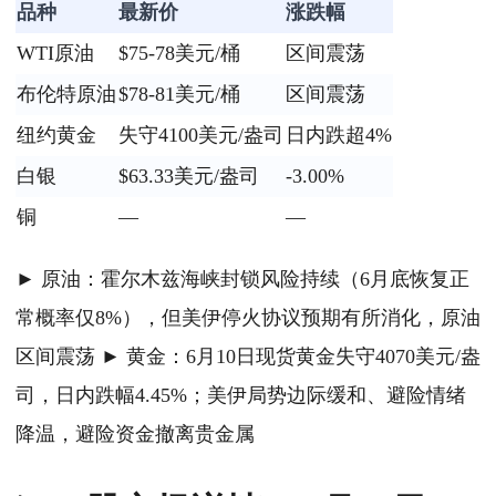
品种
最新价
涨跌幅
WTI原油
$75-78美元/桶
区间震荡
布伦特原油
$78-81美元/桶
区间震荡
纽约黄金
失守4100美元/盎司
日内跌超4%
白银
$63.33美元/盎司
-3.00%
铜
—
—
► 原油：霍尔木兹海峡封锁风险持续（6月底恢复正
常概率仅8%），但美伊停火协议预期有所消化，原油
区间震荡 ► 黄金：6月10日现货黄金失守4070美元/盎
司，日内跌幅4.45%；美伊局势边际缓和、避险情绪
降温，避险资金撤离贵金属