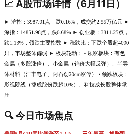
📈 A股市场详情（6月11日）
► 沪指：3987.01点，跌0.16%，成交约2.55万亿元 ►
深指：14851.98点，跌0.68% ► 创业板：3811.25点，
跌1.13%，领跌主要指数 ► 涨跌比：下跌个股超4000
只，市场整体偏弱 ► 板块轮动： • 领涨板块：有色
金属（多股涨停）、小金属（钨价大幅反弹）、半导
体材料（江丰电子、阿石创20cm涨停） • 领跌板块：
影视院线（捷成股份跌超10%）、科技成长股整体承
压
🔍 今日市场焦点
美国5月CPI同比暴涨至4.2%——三年最高，通胀警