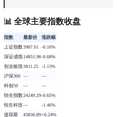
📊 全球主要指数收盘
指数
最新价
涨跌幅
上证指数
3987.01
-0.16%
深证成指
14851.98
-0.68%
创业板指
3811.25
-1.13%
沪深300
—
—
科创50
—
—
恒生指数
24249.29
-0.65%
恒生科技
—
-1.46%
道琼斯
43836.89
+0.24%