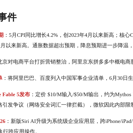
事件
期
：5月CPI同比增长4.2%，创2023年4月以来新高；核心
25年9月以来新高。通胀数据超出预期，降息预期进一步降温
北京对电商平台打折营销整治，阿里京东拼多多中概电商
单
：将阿里巴巴、百度列入中国军事企业清单，6月30日
de Fable 5发布
：定价 $10/M输入/$50/M输出，约为Mythos 
格引发争议（网络安全词汇一律拦截），微软因此内部限
26
：新版Siri AI升级为系统级企业应用层，跨iPhone/iPad/Ma
 Pro执行跨应用操作。