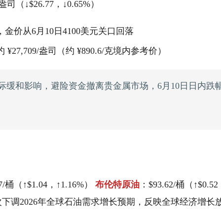
8/盎司（↓$26.77，↓0.65%）
金价从6月10日4100美元关口回落
¥27,709/盎司（约 ¥890.6/克境内参考价）
际缓和影响，避险资金撤离贵金属市场，6月10日日内跌
07/桶（↑$1.04，↑1.16%）
布伦特原油
：$93.62/桶（↑$0.5
次下调2026年全球石油需求增长预期，反映全球经济增长