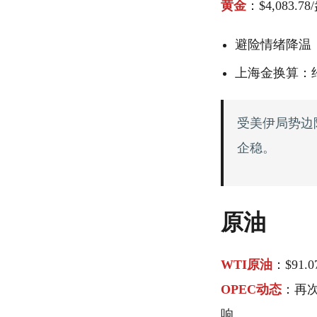
黄金
：$4,083.7
避险情绪降温，
上海金换算：约 
受美伊局势边
企稳。
原油
WTI原油
：$91.
OPEC动态
：再
响