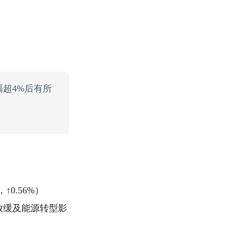
幅超4%后有所
2，↑0.56%）
放缓及能源转型影