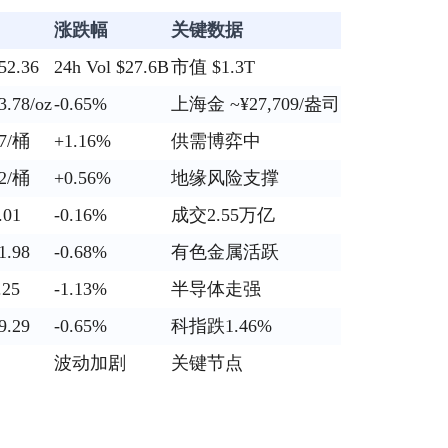
涨跌幅
关键数据
52.36
24h Vol $27.6B
市值 $1.3T
3.78/oz
-0.65%
上海金 ~¥27,709/盎司
07/桶
+1.16%
供需博弈中
62/桶
+0.56%
地缘风险支撑
.01
-0.16%
成交2.55万亿
1.98
-0.68%
有色金属活跃
.25
-1.13%
半导体走强
9.29
-0.65%
科指跌1.46%
波动加剧
关键节点