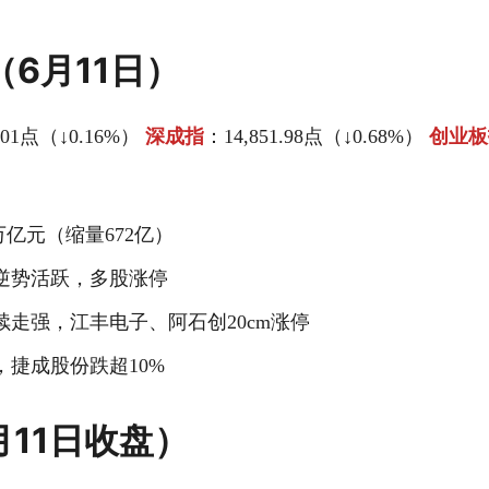
（6月11日）
7.01点（↓0.16%）
深成指
：14,851.98点（↓0.68%）
创业板
万亿元（缩量672亿）
逆势活跃，多股涨停
续走强，江丰电子、阿石创20cm涨停
，捷成股份跌超10%
月11日收盘）