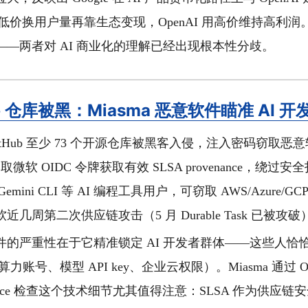
e 用低价换用户量再靠生态变现，OpenAI 用高价维持高利
——两者对 AI 商业化的理解已经出现根本性分歧。
ub 仓库被黑：Miasma 恶意软件瞄准 AI 
itHub 至少 73 个开源仓库被黑客入侵，注入密码窃取恶意软
过窃取微软 OIDC 令牌获取有效 SLSA provenance，绕
、Gemini CLI 等 AI 编程工具用户，可窃取 AWS/Azure/GCP/
几周第二次供应链攻击（5 月 Durable Task 已被攻破
件的严重性在于它精准锁定 AI 开发者群体——这些人恰
算力账号、模型 API key、企业云权限）。Miasma 通过 
venance 检查这个技术细节尤其值得注意：SLSA 作为供应