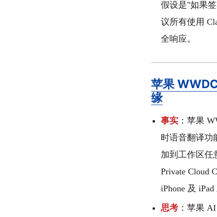
假设是"如果
议所有使用 Cl
全响应。
苹果 WWDC
缘
事实
：苹果 WWD
时语音翻译功能（3.5
加到工作区任意位
Private 
iPhone 及 i
思考
：苹果 AI