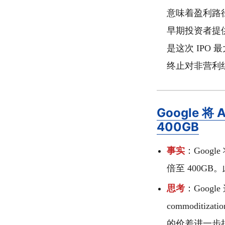
意味着盈利路径
早期投资者提
是这次 IPO 
终止对非营利
Google 将
400GB
事实
：Googl
倍至 400G
思考
：Goog
commoditiz
的价差进一步拉大