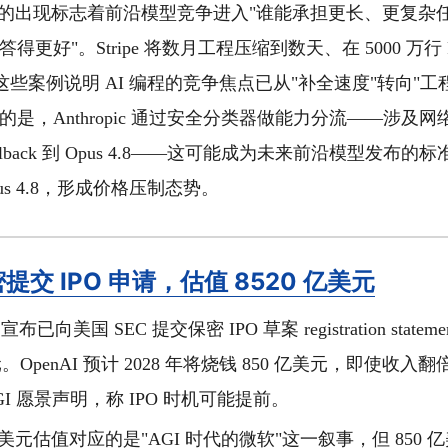
e 5 的出现标志着前沿模型竞争进入"谁能承担更长、更复杂
得更好"。Stripe 将数月工程压缩到数天、在 5000 万行 
些案例说明 AI 编程的竞争焦点已从"补全速度"转向"
的是，Anthropic 通过安全分类器做能力分流——涉及
llback 到 Opus 4.8——这可能成为未来前沿模型发布
 Opus 4.8，形成价格压制态势。
秘密提交 IPO 申请，估值 8520 亿美元
 宣布已向美国 SEC 提交保密 IPO 草案 registration stat
美元。OpenAI 预计 2028 年将烧钱 850 亿美元，即使收
I 愿景声明，称 IPO 时机可能提前。
 亿美元估值对应的是"AGI 时代的微软"这一叙事，但 850