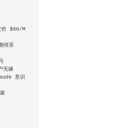
价 $60/M
储翻倍至
码
用户无缘
laude 意识
学家
动