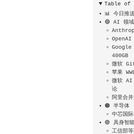
Table of
📊 今日推
🔵 AI 领
Anthr
OpenA
Googl
400GB
微软 Gi
苹果 WW
微软 AI 
论
阿里合并
🟠 半导体
中芯国际
🟣 具身智
工信部等