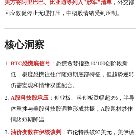
美方将阿里巴巴、比亚迪等列入"涉军"清单
，外交部
回应敦促停止无理打压，中概股情绪受到压制。
核心洞察
BTC恐慌底信号
：恐慌贪婪指数10/100创阶段新
低，极度恐慌往往伴随短期底部特征，但趋势逆转
仍需宏观和情绪双重配合。
A股科技股承压
：创业板、科创板跌幅超3%，半导
体重挫与美股科技股调整形成共振，A股题材炒作
情绪短期降温。
油价变数在伊核谈判
：布伦特跌破93美元，美伊谈