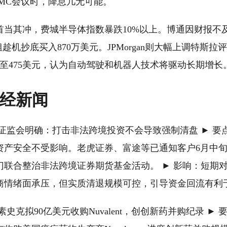
OMC会议时，降息几无可能。
首当其冲，费城半导体指数暴跌10%以上。博通因财报不
姐趁机抄底买入870万美元。JPMorgan则大幅上调特斯
调至475美元，认为自动驾驶和机器人技术将驱动长期增长
财经新闻
证监会明确：打击非法跨境投资不会导致强制清盘 ► 要点
资产安全不受影响。老虎证券、富途等已通知客户6月中
门联合整治非法跨境证券期货基金活动。 ► 影响：短期
商情绪面承压，但实质清退规模可控，引导资金回流有利
素史克拟90亿美元收购Nuvalent，创创新药并购纪录 ►