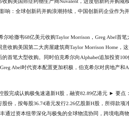
收购美国癌症药物生产商Nuvalent，进度创新药并购
► 影响：全球创新药并购浪潮持续，中国创新药企业作为
哈撒韦68亿美元收购Taylor Morrison，Greg Abel
购美国第二大房屋建筑商Taylor Morrison Home，这是G
的首笔大型收购。同时伯克希尔向Alphabet追加投资10
：Greg Abel时代资本配置更加积极，伯克希尔对房地产和
控股完成认购极兔速递新H股，融资82.89亿港元 ► 要
份，按每股36.74港元发行2.26亿股新H股，所得款项净额
：顺丰通过资本纽带深化与极兔的全球物流协同，跨境电商