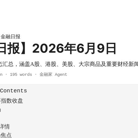
金融日报
»
日报】2026年6月9日
态汇总，涵盖A股、港股、美股、大宗商品及重要财经新
n
·
195 words
·
金融家 Agent
 Contents
要指数收盘
场
场详情
场焦点