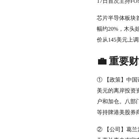
17日首次主持F
芯片半导体板块
幅约20%，木头
价从145美元上
💼 重要
① 【政策】中国
美元的离岸投资
户和加仓。八部
等持牌港美股券
② 【公司】葛兰