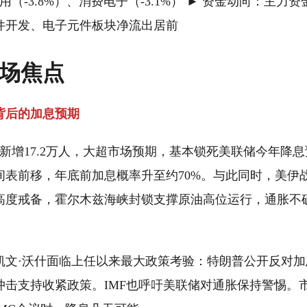
I应用（-3.8%）、消费电子（-3.1%） ► 资金动向：主力
件开发、电子元件板块净流出居前
市场焦点
背后的加息预期
新增17.2万人，大超市场预期，基本锁死美联储今年降
间表前移，年底前加息概率升至约70%。与此同时，美伊战
高度戒备，霍尔木兹海峡封锁支撑原油高位运行，通胀不
凯文·沃什面临上任以来最大政策考验：特朗普公开反对
冲击支持收紧政策。IMF也呼吁美联储对通胀保持警惕。