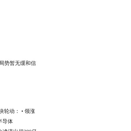
局势暂无缓和信
板块轮动： • 领涨
：半导体