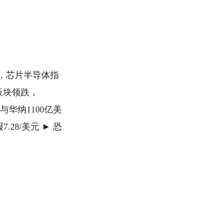
，芯片半导体指
体板块领跌，
t与华纳1100亿美
28/美元 ► 恐