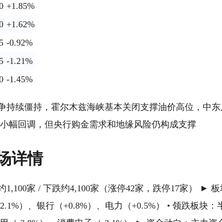
0
+1.85%
0
+1.62%
5
-0.92%
5
-1.21%
0
-1.45%
战争持续僵持，霍尔木兹海峡基本关闭支撑油价高位，中东
金价小幅回调，但央行购金需求和地缘风险仍构成支撑
市场详情
,100家 / 下跌约4,100家（涨停42家，跌停17家） ► 
.1%）、银行（+0.8%）、电力（+0.5%） • 领跌板块