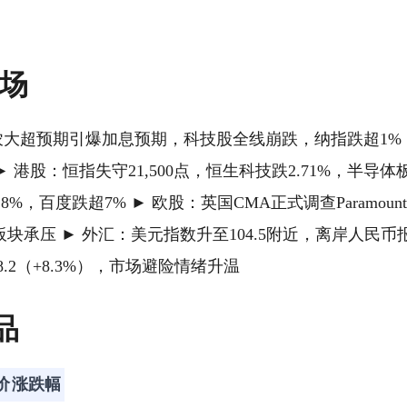
市场
非农大超预期引爆加息预期，科技股全线崩跌，纳指跌超1%
► 港股：恒指失守21,500点，恒生科技跌2.71%，半导
跌超8%，百度跌超7% ► 欧股：英国CMA正式调查Paramoun
承压 ► 外汇：美元指数升至104.5附近，离岸人民币报7.
8.2（+8.3%），市场避险情绪升温
商品
价
涨跌幅