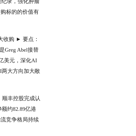
规模纪录，强化肿瘤
并购标的的价值有
首笔大收购 ► 要点：
reg Abel接替
0亿美元，深化AI
AI两大方向加大敞
点：顺丰控股完成认
约82.89亿港
物流竞争格局持续