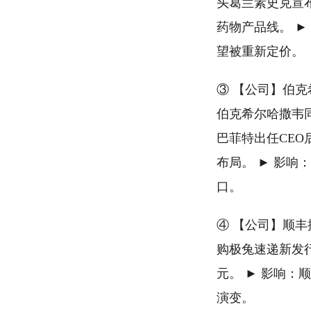
头葛兰素史克宣布
药物产品线。 
望被重新定价。
③ 【公司】伯克希尔
伯克希尔哈撒韦同意收
巴菲特出任CEO后
布局。 ► 影响
口。
④ 【公司】顺丰
购极兔速递新发行股
元。 ► 影响
演变。