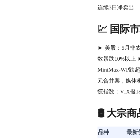
连续3日净卖出
💹 国际
► 美股：5月
数暴跌10%以上 
MiniMax-WP
元合并案，媒体板块
慌指数：VIX报1
🛢️ 大宗
品种
最新