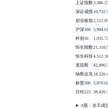
上证指数
3,386.2
深证成指
10,732.
创业板指
2,121.8
沪深300
3,984.6
科创50
1,035.7
恒生指数
21,310.
恒生科技
4,512.3
道琼斯
42,890.
纳斯达克
18,320.
标普500
5,870.6
日经225
38,420.
► A股：全天成