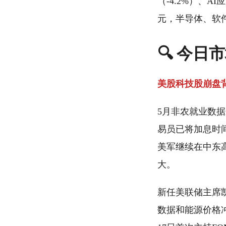
（-4.2%）、A
元，半导体、软
🔍 今日
美股科技股崩盘
5月非农就业数据
易员已将加息时
美军继续在中东
大。
新任美联储主席
数据和能源价格