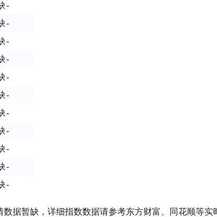
缺
-
缺
-
缺
-
缺
-
缺
-
缺
-
缺
-
缺
-
缺
-
缺
-
缺
-
情数据暂缺，详细指数数据请参考东方财富、同花顺等实