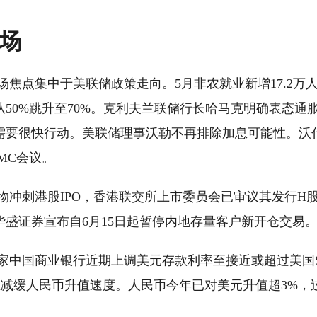
市场
场焦点集中于美联储政策走向。5月非农就业新增17.2万
从50%跳升至70%。克利夫兰联储行长哈马克明确表态通
要很快行动。美联储理事沃勒不再排除加息可能性。沃什将于
MC会议。
物冲刺港股IPO，香港联交所上市委员会已审议其发行H
华盛证券宣布自6月15日起暂停内地存量客户新开仓交易
家中国商业银行近期上调美元存款利率至接近或超过美国S
旨在减缓人民币升值速度。人民币今年已对美元升值超3%