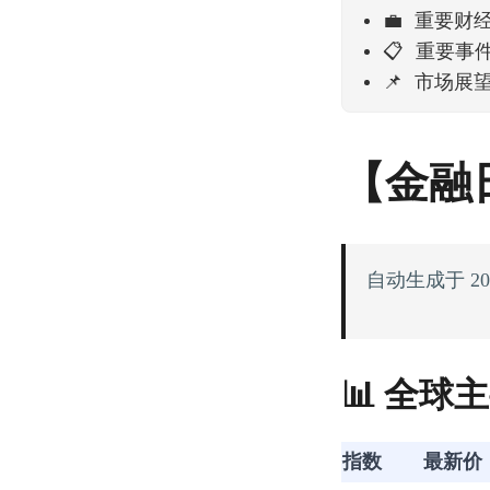
💼 重要财
📋 重要事
📌 市场展
【金融
自动生成于 202
📊 全球
指数
最新价