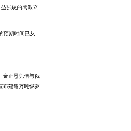
们日益强硬的鹰派立
的预期时间已从
。
。金正恩凭借与俄
宣布建造万吨级驱