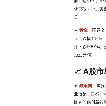
前）达60%，霍尔
曾突破$117。
日。
►
黄金
：国际金价
元，跌幅3.10%
计下跌超8.9%
1323元/克。
📈 A股
►
政策面
：国务
业措施，目标20
嵌套等伪创新行