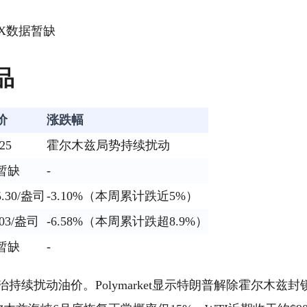
IX数据暂缺
商品
价
涨跌幅
25
霍尔木兹局势持续扰动
暂缺
-
5.30/盎司
-3.10%（本周累计跌近5%）
103/盎司
-6.58%（本周累计跌超8.9%）
暂缺
-
持续扰动油价。Polymarket显示特朗普解除霍尔木兹封