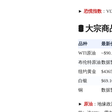
►
恐慌指数
：V
🛢️ 大宗
品种
最新
WTI原油
~$90.
布伦特原油
数据
纽约黄金
$436
白银
$69.
铜
数据
►
原油
：地缘政治