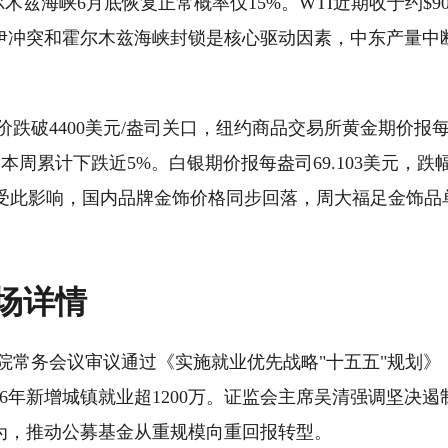
木兹海峡6月底恢复正常概率仅15%。WTI近期收于约$90.
美伊冲突和霍尔木兹海峡封锁是核心驱动因素，中东产量中断超
跌破4400美元/盎司关口，纽约商品交易所黄金期价报每盎司
，本周累计下跌近5%。白银期价报每盎司69.103美元，跌幅
。受此影响，国内品牌金饰价格同步回落，周大福足金饰品
市场详情
院常务会议审议通过《实施就业优先战略"十五五"规划》
26年新增城镇就业超1200万。证监会主席吴清强调坚决
为，推动公募基金从重规模向重回报转型。