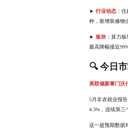
►
行业动态
：住
种，新增装修物
►
板块
：算力板
最高降幅接近99
🔍 今日
美联储新掌门沃
5月非农就业报告
4.3%，连续第
这一超预期数据