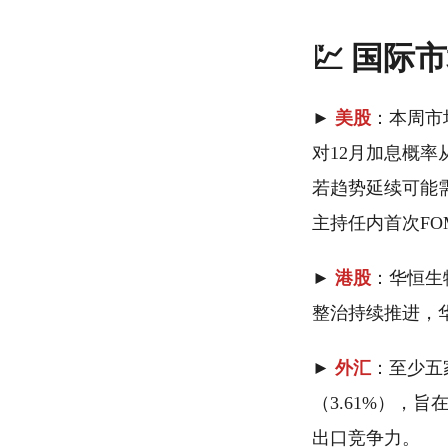
💹 国际
►
美股
：本周市
对12月加息概率
若趋势延续可能需
主持任内首次FO
►
港股
：华恒生
整治持续推进，
►
外汇
：至少五
（3.61%），
出口竞争力。