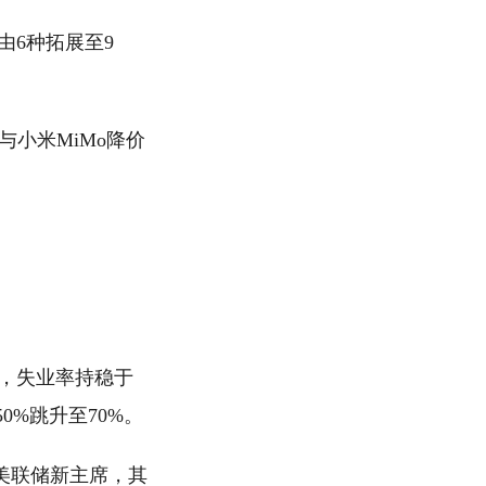
由6种拓展至9
与小米MiMo降价
识，失业率持稳于
0%跳升至70%。
美联储新主席，其