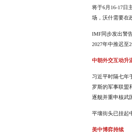
将于6月16-1
场，沃什需要在
IMF同步发出
2027年中推迟
中朝外交互动升
习近平时隔七年
罗斯的军事联盟
逐舰并重申核武
平壤街头已挂起
美中博弈持续