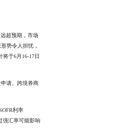
人远超预期，市场
胀形势令人担忧，
6月16-17日
股申请。跨境券商
。
OFR利率
，过强汇率可能影响