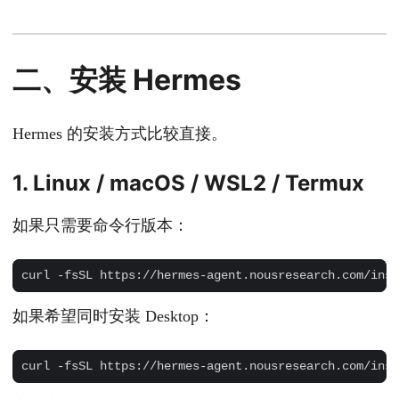
二、安装 Hermes
Hermes 的安装方式比较直接。
1. Linux / macOS / WSL2 / Termux
如果只需要命令行版本：
curl -fsSL https://hermes-agent.nousresearch.com/inst
如果希望同时安装 Desktop：
curl -fsSL https://hermes-agent.nousresearch.com/inst