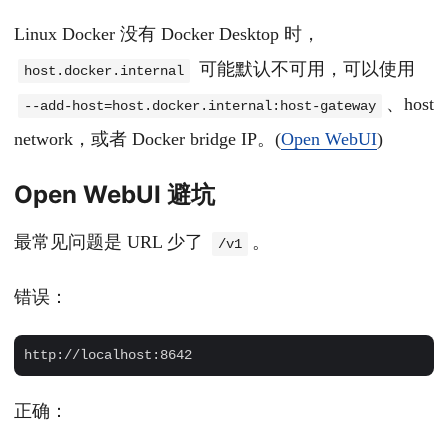
Linux Docker 没有 Docker Desktop 时，
可能默认不可用，可以使用
host.docker.internal
、host
--add-host=host.docker.internal:host-gateway
network，或者 Docker bridge IP。(
Open WebUI
)
Open WebUI 避坑
最常见问题是 URL 少了
。
/v1
错误：
正确：