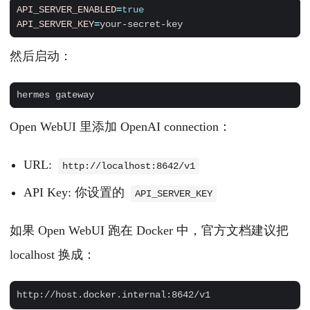
API_SERVER_ENABLED
=
true
API_SERVER_KEY
=
然后启动：
Open WebUI 里添加 OpenAI connection：
URL:
http://localhost:8642/v1
API Key: 你设置的
API_SERVER_KEY
如果 Open WebUI 跑在 Docker 中，官方文档建议把
localhost 换成：