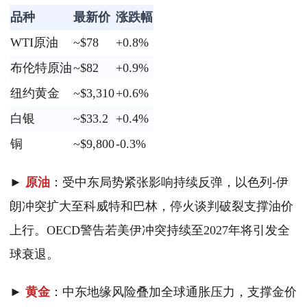
品种
最新价
涨跌幅
WTI原油
~$78
+0.8%
布伦特原油
~$82
+0.9%
纽约黄金
~$3,310
+0.6%
白银
~$33.2
+0.4%
铜
~$9,800
-0.3%
►
原油
：受中东局势紧张影响持续反弹，以色列-伊
朗冲突扩大至科威特和巴林，停火谈判破裂支撑油价
上行。OECD警告若美伊冲突持续至2027年将引发全
球衰退。
►
黄金
：中东地缘风险叠加全球通胀压力，支撑金价