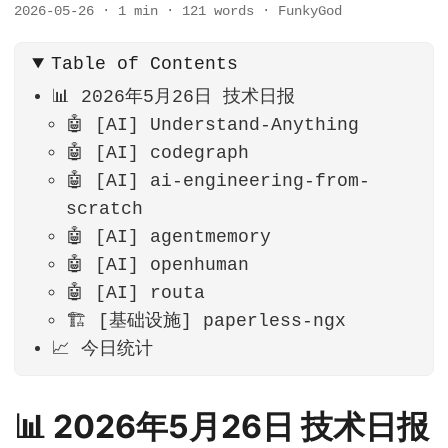
2026-05-26
·
1 min
·
121 words
·
FunkyGod
Table of Contents
📊 2026年5月26日 技术日报
🤖 [AI] Understand-Anything
🤖 [AI] codegraph
🤖 [AI] ai-engineering-from-
scratch
🤖 [AI] agentmemory
🤖 [AI] openhuman
🤖 [AI] routa
🏗️ [基础设施] paperless-ngx
📈 今日统计
📊 2026年5月26日 技术日报