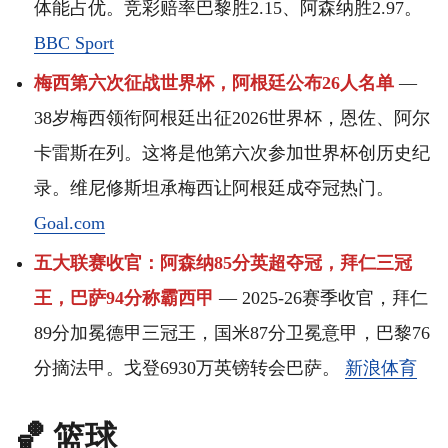
体能占优。竞彩赔率巴黎胜2.15、阿森纳胜2.97。
BBC Sport
梅西第六次征战世界杯，阿根廷公布26人名单
—
38岁梅西领衔阿根廷出征2026世界杯，恩佐、阿尔
卡雷斯在列。这将是他第六次参加世界杯创历史纪
录。维尼修斯坦承梅西让阿根廷成夺冠热门。
Goal.com
五大联赛收官：阿森纳85分英超夺冠，拜仁三冠
王，巴萨94分称霸西甲
— 2025-26赛季收官，拜仁
89分加冕德甲三冠王，国米87分卫冕意甲，巴黎76
分摘法甲。戈登6930万英镑转会巴萨。
新浪体育
🏀 篮球