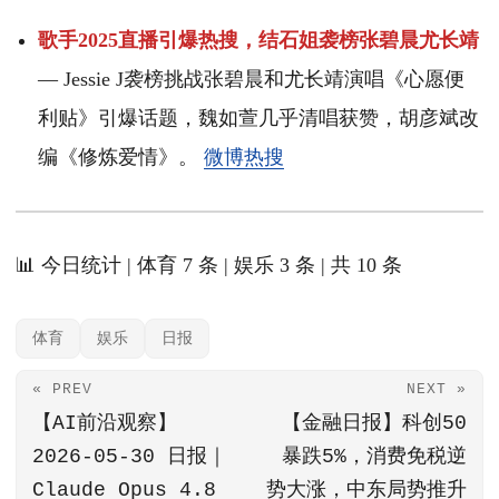
歌手2025直播引爆热搜，结石姐袭榜张碧晨尤长靖
— Jessie J袭榜挑战张碧晨和尤长靖演唱《心愿便
利贴》引爆话题，魏如萱几乎清唱获赞，胡彦斌改
编《修炼爱情》。
微博热搜
📊 今日统计 | 体育 7 条 | 娱乐 3 条 | 共 10 条
体育
娱乐
日报
« PREV
NEXT »
【AI前沿观察】
【金融日报】科创50
2026-05-30 日报｜
暴跌5%，消费免税逆
Claude Opus 4.8
势大涨，中东局势推升