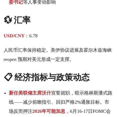
委书记
等人事变动影响
💱 汇率
USD/CNY
：6.78
人民币汇率保持稳定。美伊协议进展及霍尔木兹海峡
reopen 预期对美元形成一定支撑。
📋 经济指标与政策动态
新任美联储主席沃什
宣誓就职，暗示格林斯潘式路
线——减少前瞻指引、回归严格2%通胀目标。市
场反而押注
2026年可能加息
，6月16-17日FOMC会