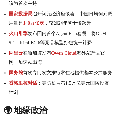
议为首次主持
国家数据局
召开词元经济座谈会，中国日均词元调
用量超
140万亿次
，较2024年初千倍跃升
火山引擎
发布国内首个Agent Plan套餐，将GLM-
5.1、Kimi-K2.6等竞品模型打包统一计费
阿里云
在新加坡发布
Qwen Cloud
海外AI产品官
网，加速AI出海
国务院
首次专门发文推行常住地提供基本公共服务
香格里拉对话
：美防长宣布1.5万亿美元国防投资
计划
🌍 地缘政治