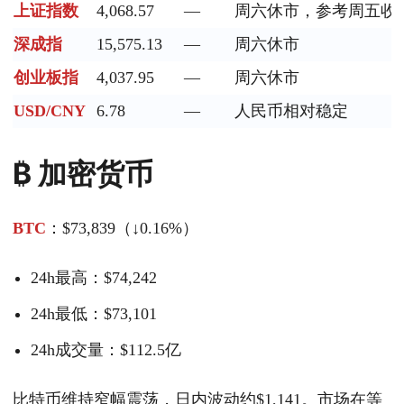
上证指数
4,068.57
—
周六休市，参考周五收
深成指
15,575.13
—
周六休市
创业板指
4,037.95
—
周六休市
USD/CNY
6.78
—
人民币相对稳定
₿ 加密货币
BTC
：$73,839（↓0.16%）
24h最高：$74,242
24h最低：$73,101
24h成交量：$112.5亿
比特币维持窄幅震荡，日内波动约$1,141。市场在等