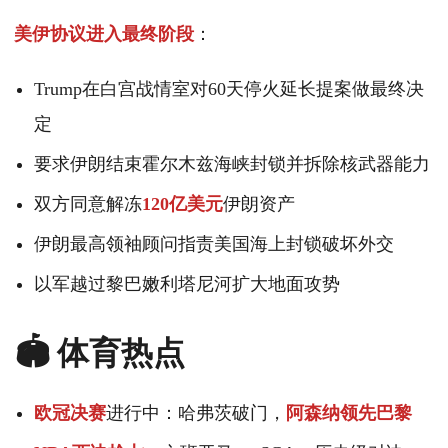
美伊协议进入最终阶段
：
Trump在白宫战情室对60天停火延长提案做最终决
定
要求伊朗结束霍尔木兹海峡封锁并拆除核武器能力
双方同意解冻
120亿美元
伊朗资产
伊朗最高领袖顾问指责美国海上封锁破坏外交
以军越过黎巴嫩利塔尼河扩大地面攻势
🏟️ 体育热点
欧冠决赛
进行中：哈弗茨破门，
阿森纳领先巴黎