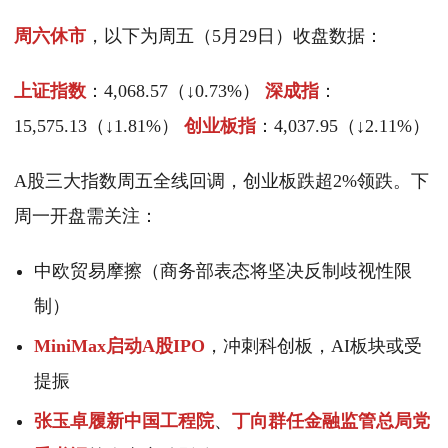
周六休市
，以下为周五（5月29日）收盘数据：
上证指数
：4,068.57（↓0.73%）
深成指
：
15,575.13（↓1.81%）
创业板指
：4,037.95（↓2.11%）
A股三大指数周五全线回调，创业板跌超2%领跌。下
周一开盘需关注：
中欧贸易摩擦（商务部表态将坚决反制歧视性限
制）
MiniMax启动A股IPO
，冲刺科创板，AI板块或受
提振
张玉卓履新中国工程院
、
丁向群任金融监管总局党