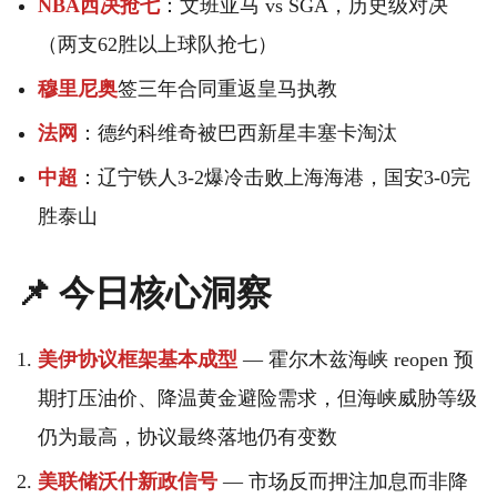
NBA西决抢七
：文班亚马 vs SGA，历史级对决
（两支62胜以上球队抢七）
穆里尼奥
签三年合同重返皇马执教
法网
：德约科维奇被巴西新星丰塞卡淘汰
中超
：辽宁铁人3-2爆冷击败上海海港，国安3-0完
胜泰山
📌 今日核心洞察
美伊协议框架基本成型
— 霍尔木兹海峡 reopen 预
期打压油价、降温黄金避险需求，但海峡威胁等级
仍为最高，协议最终落地仍有变数
美联储沃什新政信号
— 市场反而押注加息而非降