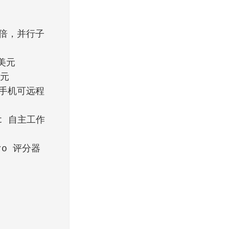
 3 倍，并行子
亿美元
欧元
ws，手机可远程
ot 自主工作
Pro 评分器