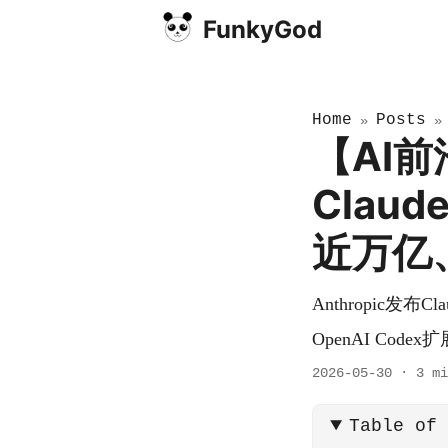
FunkyGod
Home
Posts
»
【AI前
Claud
近万亿、
Anthropic发布
OpenAI Cod
2026-05-30
·
3 mi
Table of