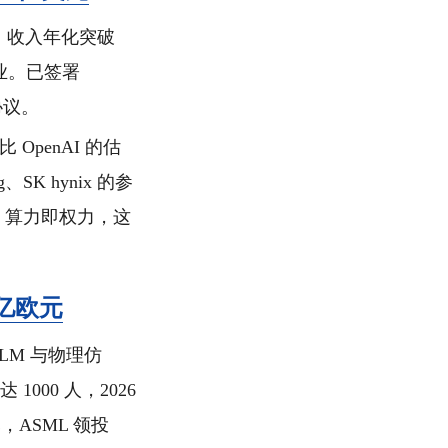
al 领投。收入年化突破
体企业。已签署
力协议。
 OpenAI 的估
K hynix 的参
。算力即权力，这
 亿欧元
LLM 与物理仿
000 人，2026
，ASML 领投