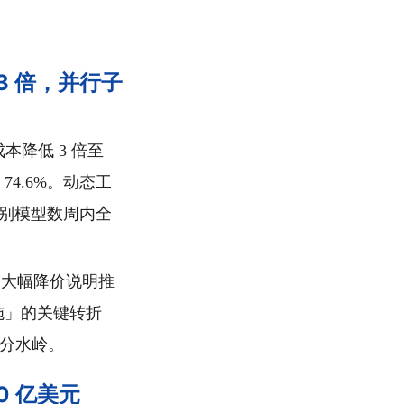
降价 3 倍，并行子
倍，成本降低 3 倍至
 得分 74.6%。动态工
s 级别模型数周内全
e 的大幅降价说明推
施」的关键转折
的分水岭。
50 亿美元