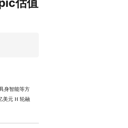
opic估值
、具身智能等方
 亿美元 H 轮融