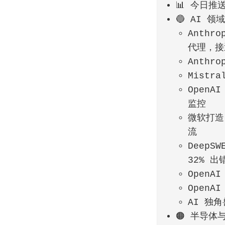
📊 今日推
🔵 AI 领
Anthr
代理，接近
Anthr
Mistr
OpenA
监控
微软打造 
流
DeepS
32% 出
OpenA
Open
AI 独角
🟠 半导体