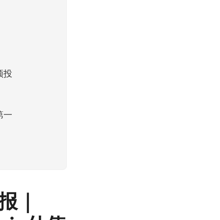
 领投
第一
日报｜