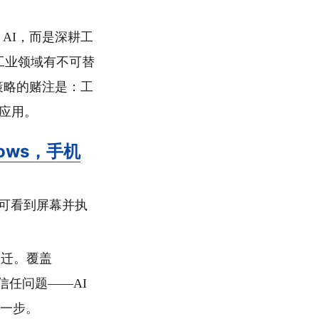
通用 AI，而是深耕工
在工业领域有不可替
个策略的赌注是：工
级应用。
ndows，手机
，AI 可看到屏幕并执
键跃迁。覆盖
信任问题——AI
实一步。