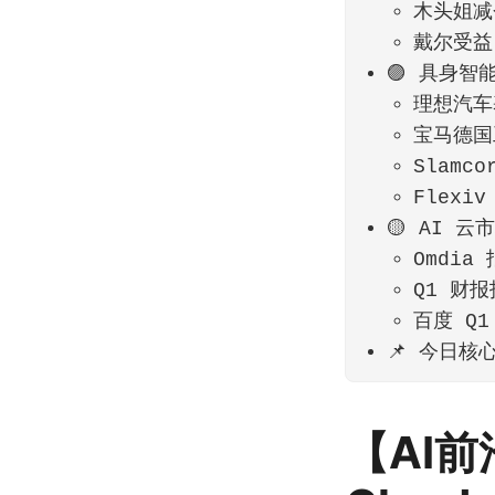
木头姐减仓
戴尔受益
🟣 具身智
理想汽车
宝马德国
Slamc
Flexi
🟡 AI 
Omdi
Q1 财
百度 Q
📌 今日核
【AI前