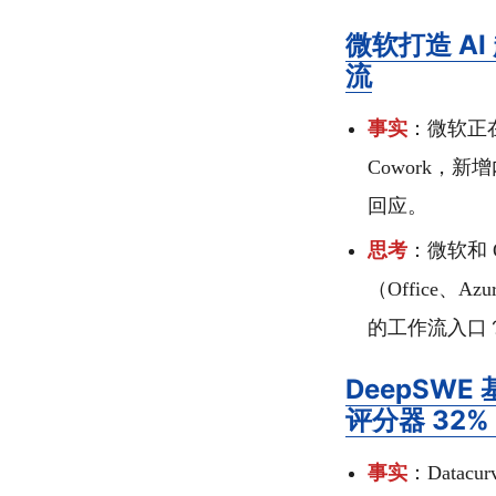
微软打造 AI 
流
事实
：微软正在开
Cowork，新
回应。
思考
：微软和 
（Office、
的工作流入口？
DeepSWE 
评分器 32%
事实
：Datacu