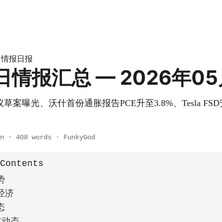
情报日报
»
每日情报汇总 — 2026年0
案曝光、沃什首份通胀报告PCE升至3.8%、Tesla F
n
·
408 words
·
FunkyGod
 Contents
势
经济
态
技动态