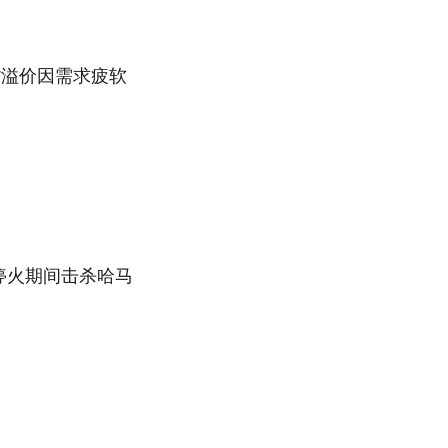
货溢价因需求疲软
停火期间击杀哈马