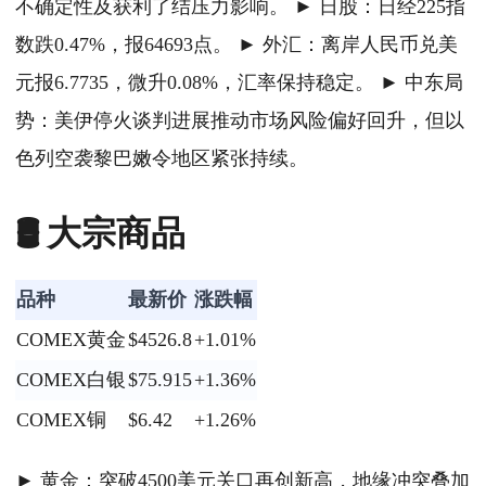
不确定性及获利了结压力影响。 ► 日股：日经225指
数跌0.47%，报64693点。 ► 外汇：离岸人民币兑美
元报6.7735，微升0.08%，汇率保持稳定。 ► 中东局
势：美伊停火谈判进展推动市场风险偏好回升，但以
色列空袭黎巴嫩令地区紧张持续。
🛢️ 大宗商品
品种
最新价
涨跌幅
COMEX黄金
$4526.8
+1.01%
COMEX白银
$75.915
+1.36%
COMEX铜
$6.42
+1.26%
► 黄金：突破4500美元关口再创新高，地缘冲突叠加