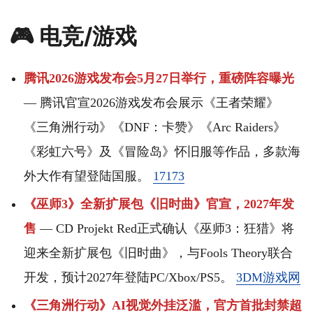
🎮 电竞/游戏
腾讯2026游戏发布会5月27日举行，重磅阵容曝光
— 腾讯官宣2026游戏发布会展示《王者荣耀》
《三角洲行动》《DNF：卡赞》《Arc Raiders》
《彩虹六号》及《冒险岛》怀旧服等作品，多款海
外大作有望登陆国服。
17173
《巫师3》全新扩展包《旧时曲》官宣，2027年发
售
— CD Projekt Red正式确认《巫师3：狂猎》将
迎来全新扩展包《旧时曲》，与Fools Theory联合
开发，预计2027年登陆PC/Xbox/PS5。
3DM游戏网
《三角洲行动》AI视觉外挂泛滥，官方首批封禁超