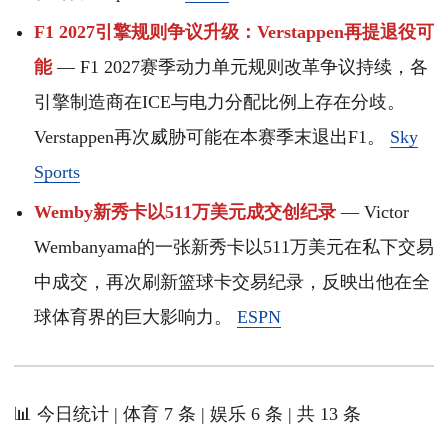
F1 2027引擎规则争议升级：Verstappen再提退役可
能
— F1 2027赛季动力单元规则改革争议持续，各
引擎制造商在ICE与电力分配比例上存在分歧。
Verstappen再次威胁可能在本赛季末退出F1。
Sky
Sports
Wemby新秀卡以511万美元成交创纪录
— Victor
Wembanyama的一张新秀卡以511万美元在私下交易
中成交，再次刷新篮球卡交易纪录，反映出他在全
球体育界的巨大影响力。
ESPN
📊 今日统计 | 体育 7 条 | 娱乐 6 条 | 共 13 条