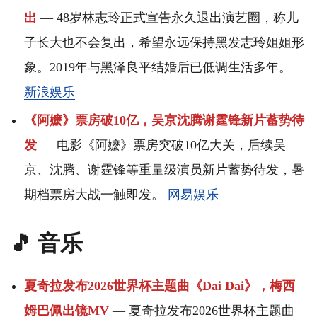
出
— 48岁林志玲正式宣告永久退出演艺圈，称儿
子长大也不会复出，希望永远保持黑发志玲姐姐形
象。2019年与黑泽良平结婚后已低调生活多年。
新浪娱乐
《阿嬷》票房破10亿，吴京沈腾谢霆锋新片蓄势待
发
— 电影《阿嬷》票房突破10亿大关，后续吴
京、沈腾、谢霆锋等重量级演员新片蓄势待发，暑
期档票房大战一触即发。
网易娱乐
🎵 音乐
夏奇拉发布2026世界杯主题曲《Dai Dai》，梅西
姆巴佩出镜MV
— 夏奇拉发布2026世界杯主题曲