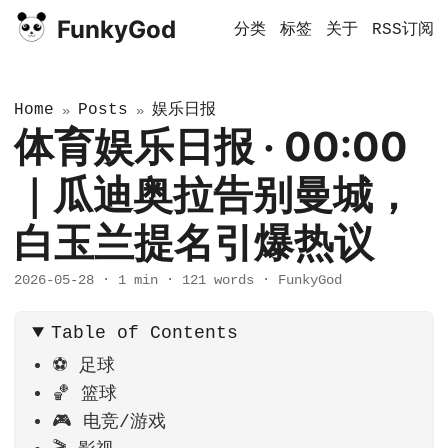
FunkyGod
分类
标签
关于
RSS订阅
Home
Posts
娱乐日报
»
»
体育娱乐日报 · 00:00
｜瓜迪奥拉告别曼城，
白玉兰提名引爆热议
2026-05-28
·
1 min
·
121 words
·
FunkyGod
Table of Contents
⚽ 足球
🏀 篮球
🎮 电竞/游戏