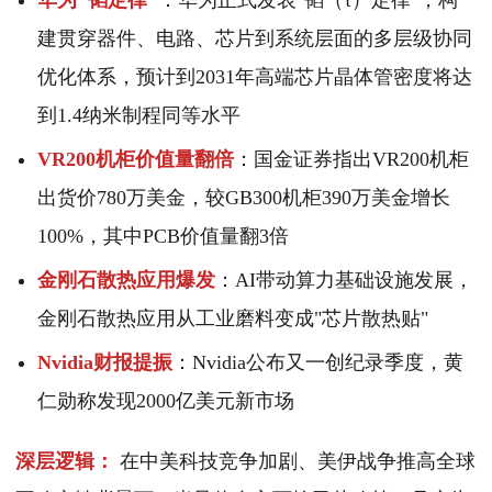
华为"韬定律"
：华为正式发表"韬（τ）定律"，构
建贯穿器件、电路、芯片到系统层面的多层级协同
优化体系，预计到2031年高端芯片晶体管密度将达
到1.4纳米制程同等水平
VR200机柜价值量翻倍
：国金证券指出VR200机柜
出货价780万美金，较GB300机柜390万美金增长
100%，其中PCB价值量翻3倍
金刚石散热应用爆发
：AI带动算力基础设施发展，
金刚石散热应用从工业磨料变成"芯片散热贴"
Nvidia财报提振
：Nvidia公布又一创纪录季度，黄
仁勋称发现2000亿美元新市场
深层逻辑：
在中美科技竞争加剧、美伊战争推高全球