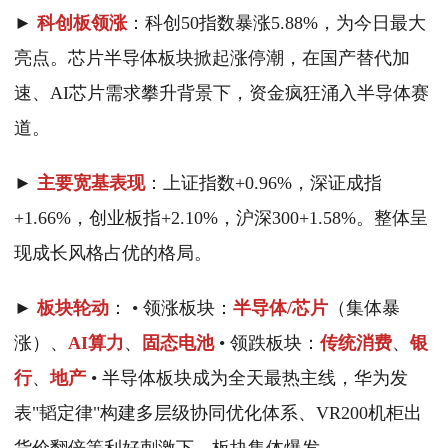
►
科创板领涨
：科创50指数暴涨5.88%，为今日最大
亮点。芯片半导体板块掀起涨停潮，在国产替代加
速、AI芯片需求攀升背景下，资金疯狂涌入半导体赛
道。
►
主要宽基表现
：上证指数+0.96%，深证成指
+1.66%，创业板指+2.10%，沪深300+1.58%。整体呈
现成长风格占优的格局。
►
板块轮动
： • 领涨板块：
半导体/芯片
（集体暴
涨）、
AI算力
、
固态电池
• 领跌板块：
传统消费
、
银
行
、
地产
• 半导体板块成为全天最热主线，华为发
表"韬定律"构建多层级协同优化体系、VR200机柜出