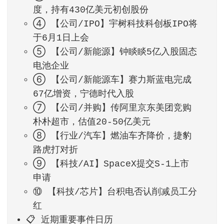
度，持有430亿美元初创股份
④ 【公司/IPO】宇树科技科创板IPO将
于6月1日上会
⑤ 【公司/新能源】钟睒睒5亿入股固态
电池企业
⑥ 【公司/新能源车】赛力斯蓝电完成
67亿增资，宁德时代入股
⑦ 【公司/并购】传阿里京东美团竞购
朴朴超市，估值20-50亿美元
⑧ 【行业/汽车】燃油车齐降价，捷豹
路虎打对折
⑨ 【科技/AI】SpaceX提交S-1上市
申请
⑩ 【科技/芯片】台积电否认削减员工分
红
📋 近期重要事件日历