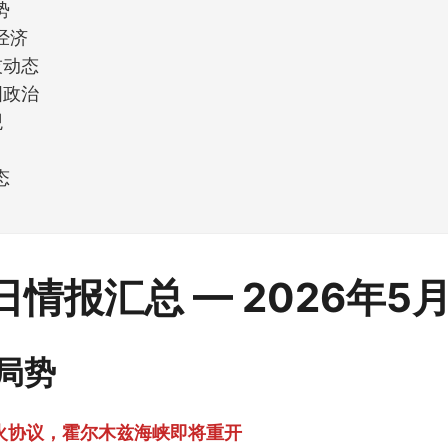
势
经济
技动态
国政治
观
K
态
每日情报汇总 — 2026年5
局势
停火协议，霍尔木兹海峡即将重开