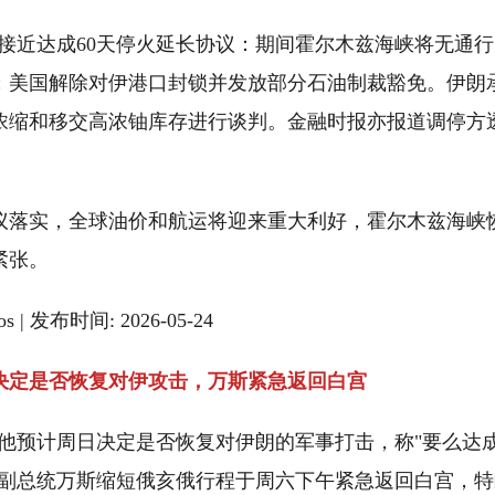
美伊接近达成60天停火延长协议：期间霍尔木兹海峡将无通
；美国解除对伊港口封锁并发放部分石油制裁豁免。伊朗
浓缩和移交高浓铀库存进行谈判。金融时报亦报道调停方
议落实，全球油价和航运将迎来重大利好，霍尔木兹海峡
紧张。
ios | 发布时间: 2026-05-24
决定是否恢复对伊攻击，万斯紧急返回白宫
os他预计周日决定是否恢复对伊朗的军事打击，称"要么达
。副总统万斯缩短俄亥俄行程于周六下午紧急返回白宫，