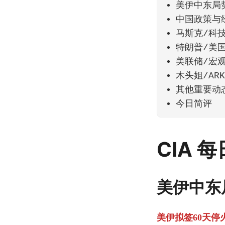
美伊中东局
中国政策与
马斯克/科
特朗普/美
美联储/宏
木头姐/AR
其他重要动
今日简评
CIA 
美伊中东
美伊拟签60天