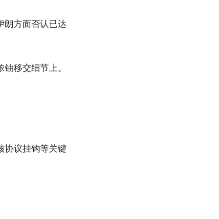
伊朗方面否认已达
浓铀移交细节上。
核协议挂钩等关键