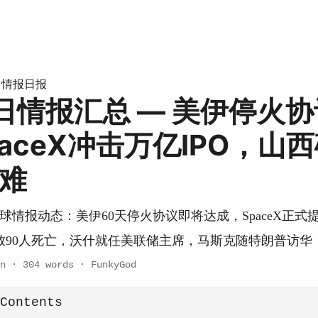
情报日报
»
每日情报汇总 — 美伊停火
aceX冲击万亿IPO，山
遇难
日全球情报动态：美伊60天停火协议即将达成，SpaceX正式
致90人死亡，沃什就任美联储主席，马斯克随特朗普访华
n
·
304 words
·
FunkyGod
 Contents