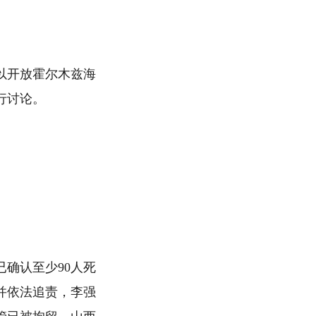
以开放霍尔木兹海
行讨论。
已确认至少90人死
并依法追责，李强