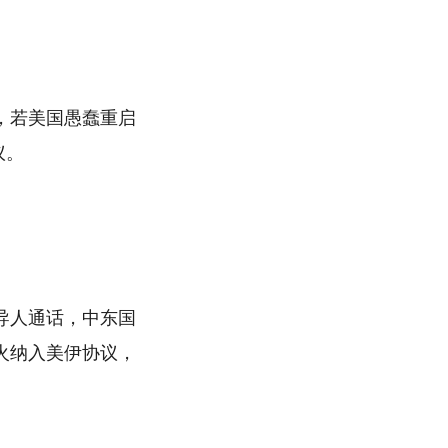
，若美国愚蠢重启
议。
导人通话，中东国
火纳入美伊协议，
。