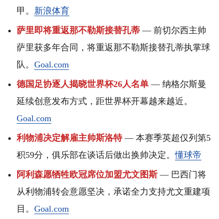
甲。
新浪体育
萨里即将重返那不勒斯接替孔蒂
— 前切尔西主帅
萨里获多年合同，将重返那不勒斯接替孔蒂执掌球
队。
Goal.com
德国足协逐人揭晓世界杯26人名单
— 纳格尔斯曼
延续创意发布方式，距世界杯开幕越来越近。
Goal.com
利物浦决定解雇主帅斯洛特
— 本赛季英超仅列第5
积59分，俱乐部在谈话后做出换帅决定。
懂球帝
阿利森愿牺牲欧冠席位加盟尤文图斯
— 巴西门将
从利物浦转会意愿坚决，承诺全力支持尤文重建项
目。
Goal.com