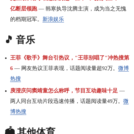
亿断层领跑
— 韩寒执导沈腾主演，成为当之无愧
的档期冠军。
新浪娱乐
🎵 音乐
王菲《歌手》舞台引热议，"王菲别唱了"冲热搜第
6
— 网友热议王菲表现，话题阅读量超92万。
微博
热搜
庾澄庆问窦靖童怎么称呼，节目互动趣味十足
—
两人同台互动片段迅速传播，话题阅读量49万。
微
博热搜
🏟️ 其他体育