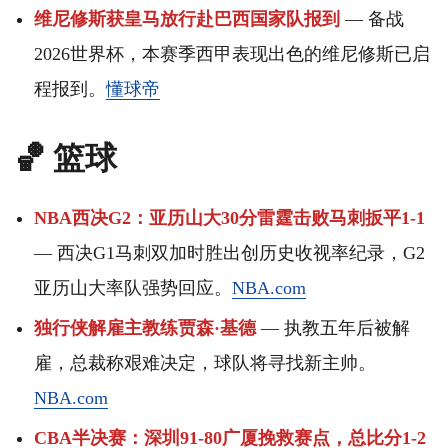
维尼修斯获皇马放行赴巴西国家队报到
— 备战
2026世界杯，本赛季西甲表现出色的维尼修斯已启
程报到。
懂球帝
🏀 篮球
NBA西决G2：亚历山大30分雷霆击败马刺扳平1-1
— 西决G1马刺双加时胜出创历史收视率纪录，G2
亚历山大率队强势回应。
NBA.com
独行侠解雇主教练贾森·基德
— 执教五年后被解
雇，总裁称艰难决定，球队将寻找新主帅。
NBA.com
CBA半决赛：深圳91-80广厦挽救赛点，总比分1-2