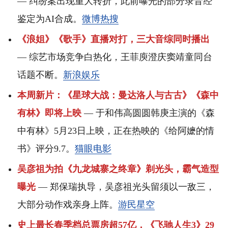
— 纠纷案出现重大转折，此前曝光的部分录音经
鉴定为AI合成。
微博热搜
《浪姐》《歌手》直播对打，三大音综同时播出
— 综艺市场竞争白热化，王菲庾澄庆窦靖童同台
话题不断。
新浪娱乐
本周新片：《星球大战：曼达洛人与古古》《森中
有林》即将上映
— 于和伟高圆圆韩庚主演的《森
中有林》5月23日上映，正在热映的《给阿嬷的情
书》评分9.7。
猫眼电影
吴彦祖为拍《九龙城寨之终章》剃光头，霸气造型
曝光
— 郑保瑞执导，吴彦祖光头留须以一敌三，
大部分动作戏亲身上阵。
游民星空
史上最长春季档总票房超57亿，《飞驰人生3》29