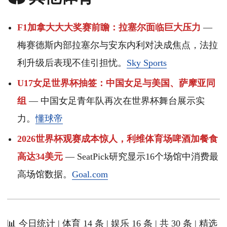
F1加拿大大大奖赛前瞻：拉塞尔面临巨大压力
—
梅赛德斯内部拉塞尔与安东内利对决成焦点，法拉
利升级后表现不佳引担忧。
Sky Sports
U17女足世界杯抽签：中国女足与美国、萨摩亚同
组
— 中国女足青年队再次在世界杯舞台展示实
力。
懂球帝
2026世界杯观赛成本惊人，利维体育场啤酒加餐食
高达34美元
— SeatPick研究显示16个场馆中消费最
高场馆数据。
Goal.com
📊 今日统计 | 体育 14 条 | 娱乐 16 条 | 共 30 条 | 精选