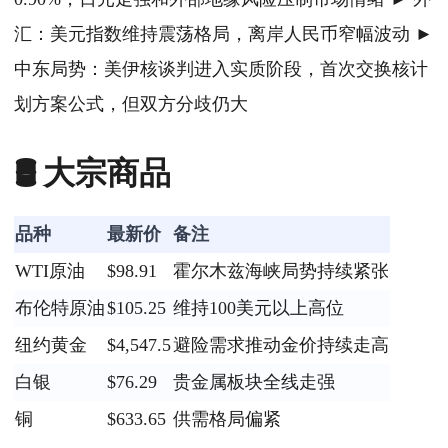
汇：美元指数维持震荡格局，离岸人民币窄幅波动 ►
中东局势：美伊核谈判进入实质阶段，首次交换核计
划方案公式，但双方分歧仍大
🛢️ 大宗商品
品种
最新价
备注
WTI原油
$98.91
霍尔木兹海峡局势持续紧张
布伦特原油
$105.25
维持100美元以上高位
纽约黄金
$4,547.5
避险需求推动金价持续走高
白银
$76.29
贵金属板块全线走强
铜
$633.65
供需格局偏紧