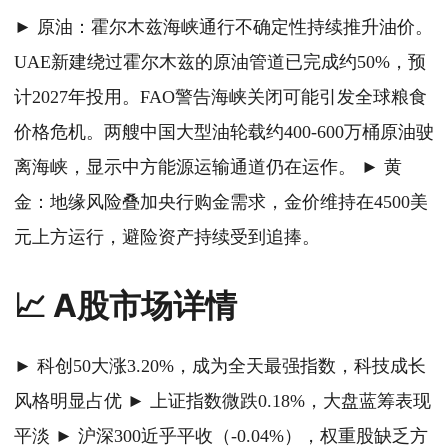
► 原油：霍尔木兹海峡通行不确定性持续推升油价。
UAE新建绕过霍尔木兹的原油管道已完成约50%，预
计2027年投用。FAO警告海峡关闭可能引发全球粮食
价格危机。两艘中国大型油轮载约400-600万桶原油驶
离海峡，显示中方能源运输通道仍在运作。 ► 黄
金：地缘风险叠加央行购金需求，金价维持在4500美
元上方运行，避险资产持续受到追捧。
📈 A股市场详情
► 科创50大涨3.20%，成为全天最强指数，科技成长
风格明显占优 ► 上证指数微跌0.18%，大盘蓝筹表现
平淡 ► 沪深300近乎平收（-0.04%），权重股缺乏方