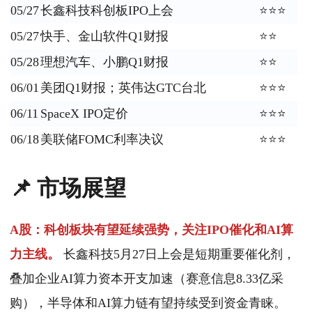
05/27
长鑫科技科创板IPO上会
⭐⭐⭐
05/27
快手、金山软件Q1财报
⭐⭐
05/28
理想汽车、小鹏Q1财报
⭐⭐
06/01
美团Q1财报；英伟达GTC台北
⭐⭐⭐
06/11
SpaceX IPO定价
⭐⭐⭐
06/18
美联储FOMC利率决议
⭐⭐⭐
📌 市场展望
A股：科创板块有望延续强势，关注IPO催化和AI算
力主线。
长鑫科技5月27日上会是短期重要催化剂，
叠加企业AI算力资本开支加速（赛意信息8.33亿采
购），半导体和AI算力链有望持续受到资金青睐。