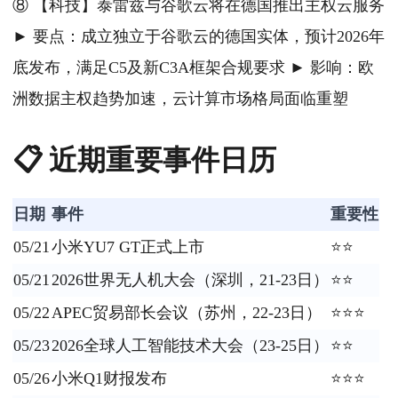
⑧ 【科技】泰雷兹与谷歌云将在德国推出主权云服务
► 要点：成立独立于谷歌云的德国实体，预计2026年
底发布，满足C5及新C3A框架合规要求 ► 影响：欧
洲数据主权趋势加速，云计算市场格局面临重塑
📋 近期重要事件日历
日期
事件
重要性
05/21
小米YU7 GT正式上市
⭐⭐
05/21
2026世界无人机大会（深圳，21-23日）
⭐⭐
05/22
APEC贸易部长会议（苏州，22-23日）
⭐⭐⭐
05/23
2026全球人工智能技术大会（23-25日）
⭐⭐
05/26
小米Q1财报发布
⭐⭐⭐