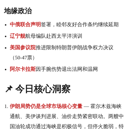
地缘政治
中俄联合声明
签署，睦邻友好合作条约继续延期
辽宁舰
航母编队赴西太平洋演训
美国参议院
推进限制特朗普伊朗战争权力决议
（50-47票）
阿尔卡拉斯
因手腕伤势退出法网和温网
📌 今日核心洞察
伊朗局势仍是全球市场核心变量
— 霍尔木兹海峡
通航、美伊谈判进展、油价走势紧密联动。两艘中
国油轮成功通过海峡是积极信号，但停火脆弱，特