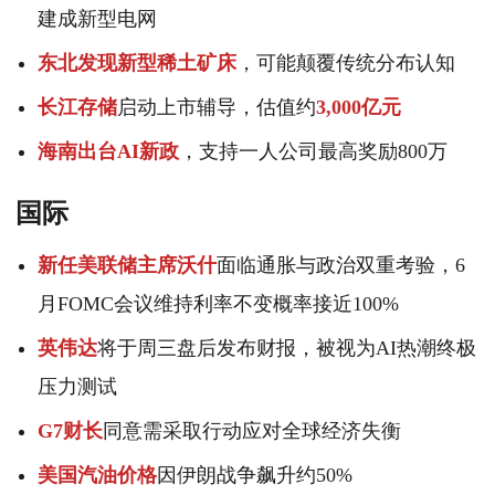
建成新型电网
东北发现新型稀土矿床
，可能颠覆传统分布认知
长江存储
启动上市辅导，估值约
3,000亿元
海南出台AI新政
，支持一人公司最高奖励800万
国际
新任美联储主席沃什
面临通胀与政治双重考验，6
月FOMC会议维持利率不变概率接近100%
英伟达
将于周三盘后发布财报，被视为AI热潮终极
压力测试
G7财长
同意需采取行动应对全球经济失衡
美国汽油价格
因伊朗战争飙升约50%