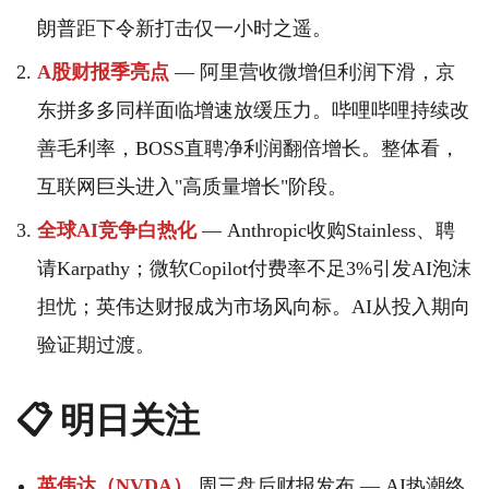
朗普距下令新打击仅一小时之遥。
A股财报季亮点
— 阿里营收微增但利润下滑，京
东拼多多同样面临增速放缓压力。哔哩哔哩持续改
善毛利率，BOSS直聘净利润翻倍增长。整体看，
互联网巨头进入"高质量增长"阶段。
全球AI竞争白热化
— Anthropic收购Stainless、聘
请Karpathy；微软Copilot付费率不足3%引发AI泡沫
担忧；英伟达财报成为市场风向标。AI从投入期向
验证期过渡。
📋 明日关注
英伟达（NVDA）
周三盘后财报发布 — AI热潮终