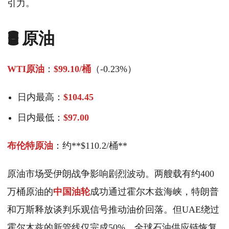
引力。
🛢️ 原油
WTI原油
：
$99.10/桶
（-0.23%）
日内最高：
$104.45
日内最低：
$97.00
布伦特原油
：约**$110.2/桶**
原油市场受伊朗战争影响剧烈波动。两艘载有约400
万桶原油的
中国油轮
成功通过霍尔木兹海峡，特朗普
和万斯释放谈判乐观信号推动油价回落。但UAE绕过
霍尔木兹的新管线仅完成50%，全球石油供应链恢复