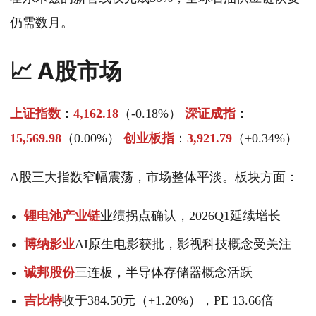
仍需数月。
📈 A股市场
上证指数
：
4,162.18
（-0.18%）
深证成指
：
15,569.98
（0.00%）
创业板指
：
3,921.79
（+0.34%）
A股三大指数窄幅震荡，市场整体平淡。板块方面：
锂电池产业链
业绩拐点确认，2026Q1延续增长
博纳影业
AI原生电影获批，影视科技概念受关注
诚邦股份
三连板，半导体存储器概念活跃
吉比特
收于384.50元（+1.20%），PE 13.66倍