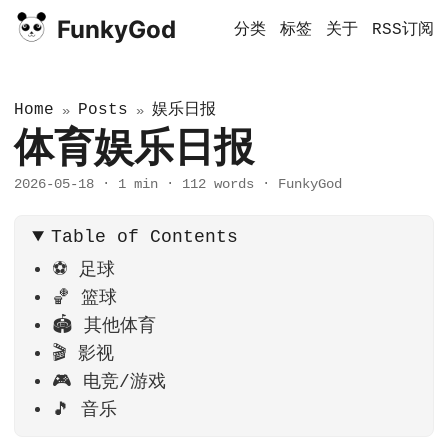
FunkyGod
分类
标签
关于
RSS订阅
Home
Posts
娱乐日报
»
»
体育娱乐日报
2026-05-18
·
1 min
·
112 words
·
FunkyGod
Table of Contents
⚽ 足球
🏀 篮球
🏟️ 其他体育
🎬 影视
🎮 电竞/游戏
🎵 音乐