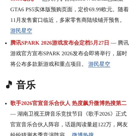
GTA6 PS5实体版预购页面，定价69.99欧元。随着
11月发售窗口临近，多家零售商陆续铺开预售。
游民星空
腾讯SPARK 2026游戏发布会定档5月27日
— 腾讯
游戏官方宣布SPARK 2026发布会即将举行，届时
将公布多款新游戏和重点项目。
游民星空
🎵 音乐
歌手2026官宣音乐合伙人 热度飙升微博热搜第二
— 湖南卫视王牌音乐竞技节目《歌手2026》正式
官宣音乐合伙人阵容，话题阅读量超122万，网友
纷纷猜测本季竞演阵容。
微博热搜