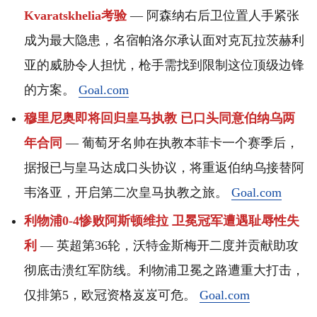
Kvaratskhelia考验
— 阿森纳右后卫位置人手紧张
成为最大隐患，名宿帕洛尔承认面对克瓦拉茨赫利
亚的威胁令人担忧，枪手需找到限制这位顶级边锋
的方案。
Goal.com
穆里尼奥即将回归皇马执教 已口头同意伯纳乌两
年合同
— 葡萄牙名帅在执教本菲卡一个赛季后，
据报已与皇马达成口头协议，将重返伯纳乌接替阿
韦洛亚，开启第二次皇马执教之旅。
Goal.com
利物浦0-4惨败阿斯顿维拉 卫冕冠军遭遇耻辱性失
利
— 英超第36轮，沃特金斯梅开二度并贡献助攻
彻底击溃红军防线。利物浦卫冕之路遭重大打击，
仅排第5，欧冠资格岌岌可危。
Goal.com