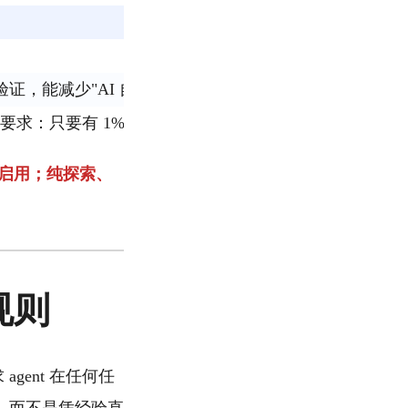
证，能减少"AI 自信但没验证"的问题。
求：只要有 1% 可能适用，就必须先调用相关 skill；README 也说这
启用；纯探索、
口规则
 agent 在任何任