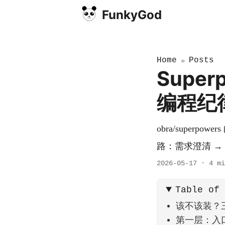
FunkyGod
Home
Posts
»
Super
编程纪
obra/super
路：需求澄清 → 设
2026-05-17
·
4 mi
Table of
该不该装？
第一层：入