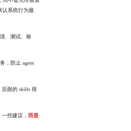
ll，而不是凭经验直
次，默认系统行为最
澄清、测试、验
务；防止 agent
面的 skills 很
nt 一些建议，
而是