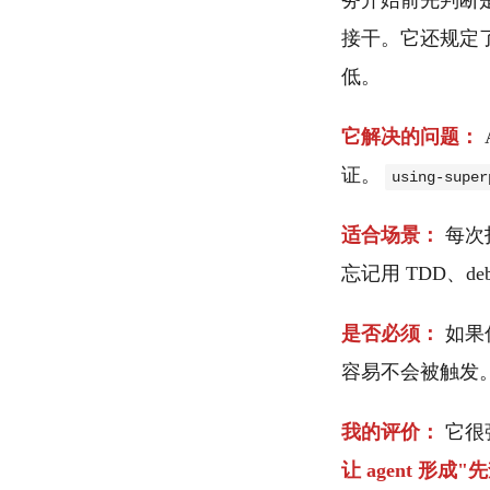
务开始前先判断是否
接干。它还规定了优
低。
它解决的问题：
证。
using-super
适合场景：
每次打
忘记用 TDD、debu
是否必须：
如果你
容易不会被触发
我的评价：
它很强
让 agent 形