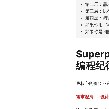
第二层：需
第三层：执
第四层：调
如果你用 Co
如果你是团
Super
编程纪
最核心的价值不是
需求澄清 → 设计确