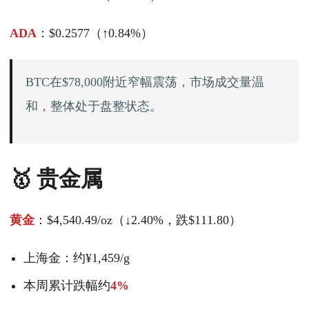
ADA
：$0.2577（↑0.84%）
BTC在$78,000附近窄幅震荡，市场成交量温
和，整体处于盘整状态。
🥇 贵金属
黄金
：$4,540.49/oz（↓2.40%，跌$111.80）
上海金：约¥1,459/g
本周累计跌幅约
4%