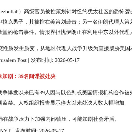
b Hezbollah）高级官员被控策划针对纽约犹太社区的恐
伊拉克男子，其被控在美策划袭击；另一名伊朗代理人策
教堂的枪击事件。情报界担忧伊朗正在利用中东以外代理
突性质发生质变，从地区代理人战争升级为直接威胁美国
rusalem Post | 发布时间: 2026-05-17
压加剧：39名间谍被处决
战争爆发以来已有39人因与以色列或美国情报机构合作被处
期监禁。人权组织报告显示停火以来处决人数大幅增加。
局在战争压力下加强内部镇压，可能加剧社会矛盾。
/ NYT | 发布时间: 2026-05-17