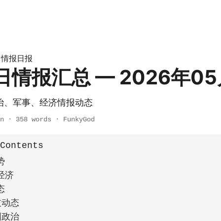
情报日报
»
每日情报汇总 — 2026年05
治、军事、经济情报动态
n
·
358 words
·
FunkyGod
 Contents
势
经济
态
技动态
国政治