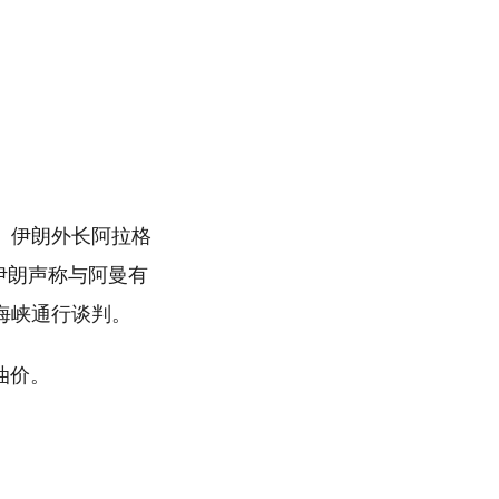
。伊朗外长阿拉格
伊朗声称与阿曼有
海峡通行谈判。
油价。