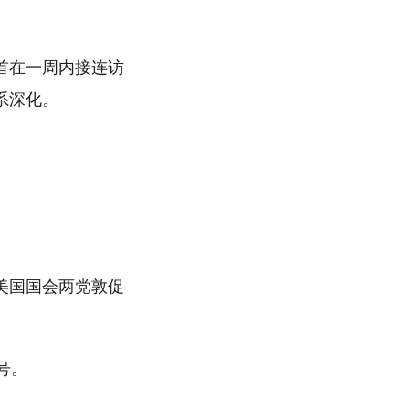
首在一周内接连访
系深化。
美国国会两党敦促
号。