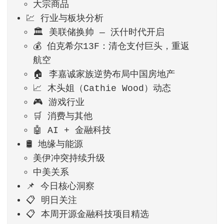
大宗商品
💹 行业与板块分析
🏛️ 美联储换帅 — 沃什时代开启
💰 伯克希尔13F：清仓支付巨头，重返
航空
🏠 李嘉诚家族逆势布局中国房地产
📈 木头姐（Cathie Wood）动态
🎮 游戏行业
🛒 消费与其他
🤖 AI + 金融科技
🛢️ 地缘与能源
美伊冲突持续升级
中美关系
📌 今日核心洞察
📋 明日关注
📋 本周开源金融科技项目精选