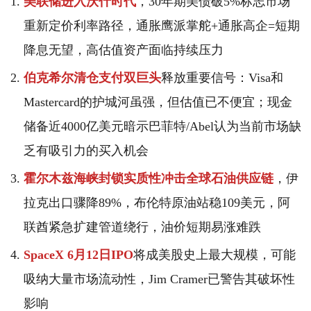
美联储进入沃什时代
，30年期美债破5%标志市场
重新定价利率路径，通胀鹰派掌舵+通胀高企=短期
降息无望，高估值资产面临持续压力
伯克希尔清仓支付双巨头
释放重要信号：Visa和
Mastercard的护城河虽强，但估值已不便宜；现金
储备近4000亿美元暗示巴菲特/Abel认为当前市场缺
乏有吸引力的买入机会
霍尔木兹海峡封锁实质性冲击全球石油供应链
，伊
拉克出口骤降89%，布伦特原油站稳109美元，阿
联酋紧急扩建管道绕行，油价短期易涨难跌
SpaceX 6月12日IPO
将成美股史上最大规模，可能
吸纳大量市场流动性，Jim Cramer已警告其破坏性
影响