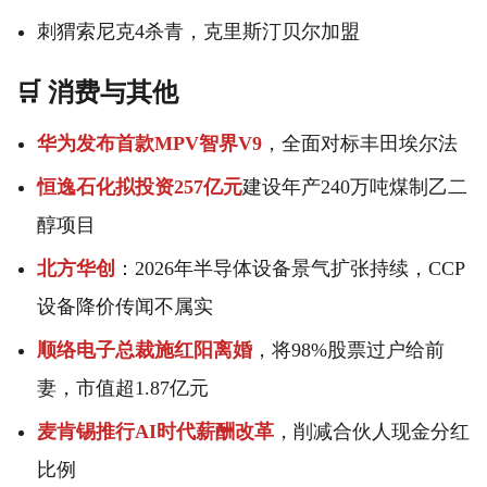
刺猬索尼克4杀青，克里斯汀贝尔加盟
🛒 消费与其他
华为发布首款MPV智界V9
，全面对标丰田埃尔法
恒逸石化拟投资257亿元
建设年产240万吨煤制乙二
醇项目
北方华创
：2026年半导体设备景气扩张持续，CCP
设备降价传闻不属实
顺络电子总裁施红阳离婚
，将98%股票过户给前
妻，市值超1.87亿元
麦肯锡推行AI时代薪酬改革
，削减合伙人现金分红
比例