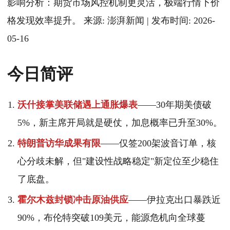
影响分析：期货市场风控机制更灵活，极端行情下价
格发现效率提升。 来源: 澎湃新闻 | 发布时间: 2026-
05-16
今日简评
沃什接掌美联储遇上通胀爆表
——30年期美债破
5%，新主席开局就是硬仗，加息概率已升至30%。
特朗普访华成果有限
——仅签200架波音订单，核
心分歧未解，但"建设性战略稳定"新定位至少稳住
了底盘。
霍尔木兹封锁冲击原油供应
——伊拉克出口暴跌近
90%，布伦特突破109美元，能源危机向全球蔓