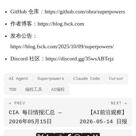
GitHub 仓库：https://github.com/obra/superpowers
作者博客：https://blog.fsck.com
发布公告：
https://blog.fsck.com/2025/10/09/superpowers/
Discord 社区：https://discord.gg/35wsABTejz
AI Agent
Superpowers
Claude Code
Cursor
TDD
编程工具
AI编程
« PREV
NEXT »
CIA 每日情报汇总 —
【AI前沿观察】
2026年05月15日
2026-05-14 日报