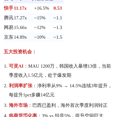
快手
11.17x
+16.5%
0.53
腾讯
17.27x
~15%
~1.1
网易
15.66x
~12%
~1.3
京东
14.89x
~10%
~1.5
五大投资机会：
可灵AI
：MAU 1200万，韩国收入暴增13倍，当前
季度收入1.5亿元，处于爆发期
利润率扩张
：净利率从9% → 14.5%连续3年提升，
每提升1pct多赚14亿元
海外市场
：巴西已盈利，海外首次季度利润转正
电商货币化率
：3% vs 抖音5%，提升空间巨大