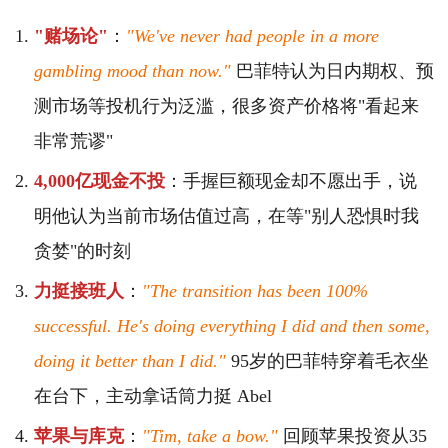
"赌场论"
：
"We've never had people in a more
gambling mood than now."
巴菲特认为日内期权、预
测市场等投机行为泛滥，很多资产价格将"看起来
非常荒谬"
4,000亿现金不投
：手握巨额现金却不愿出手，说
明他认为当前市场估值过高，在等"别人恐惧时我
贪婪"的时刻
力挺接班人
：
"The transition has been 100%
successful. He's doing everything I did and then some,
doing it better than I did."
95岁的巴菲特穿着毛衣坐
在台下，主动拿话筒力挺 Abel
苹果与库克
：
"Tim, take a bow."
回顾苹果投资从35