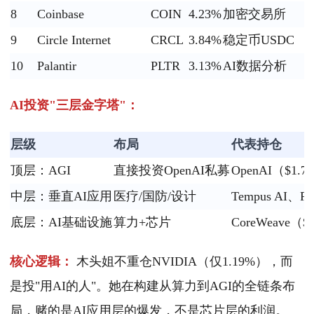
8
Coinbase
COIN
4.23%
加密交易所
9
Circle Internet
CRCL
3.84%
稳定币USDC
10
Palantir
PLTR
3.13%
AI数据分析
AI投资"三层金字塔"：
层级
布局
代表持仓
顶层：AGI
直接投资OpenAI私募
OpenAI（$1.
中层：垂直AI应用
医疗/国防/设计
Tempus AI、Pa
底层：AI基础设施
算力+芯片
CoreWeave（
核心逻辑：
木头姐不重仓NVIDIA（仅1.19%），而
是投"用AI的人"。她在构建从算力到AGI的全链条布
局，赌的是AI应用层的爆发，不是芯片层的利润。