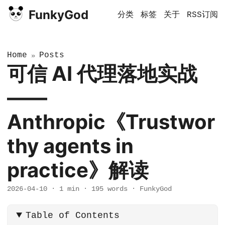
FunkyGod
分类
标签
关于
RSS订阅
Home
Posts
»
可信 AI 代理落地实战
——
Anthropic《Trustwor
thy agents in
practice》解读
2026-04-10
·
1 min
·
195 words
·
FunkyGod
Table of Contents