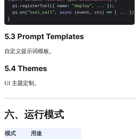
pi
.
registerTool
({
name
:
"deploy"
,
...
});
pi
.
on
(
"tool_call"
,
async
(
event
,
ctx
)
=>
{
...
});
}
5.3 Prompt Templates
自定义提示词模板。
5.4 Themes
UI 主题定制。
六、运行模式
模式
用途