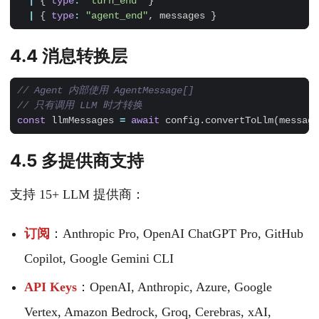
|
{
type
:
"turn_end"
}
|
{
type
:
"agent_end"
,
messages
}
4.4 消息转换层
const
llmMessages
=
await
config
.
convertToLlm
(
message
4.5 多提供商支持
支持 15+ LLM 提供商：
订阅
：Anthropic Pro, OpenAI ChatGPT Pro, GitHub
Copilot, Google Gemini CLI
API Keys
：OpenAI, Anthropic, Azure, Google
Vertex, Amazon Bedrock, Groq, Cerebras, xAI,