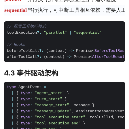
sequential
串行执行，可中断
工具相互依赖，需要人工
toolExecution
?:
"parallel"
|
"sequential"
beforeToolCall
?:
(
context
)
=>
Promise
<
BeforeToolResul
afterToolCall
?:
(
context
)
=>
Promise
<
AfterToolResult
>
4.3 事件驱动架构
type
AgentEvent
=
|
{
type
:
"agent_start"
}
|
{
type
:
"turn_start"
}
|
{
type
:
"message_start"
,
message
}
|
{
type
:
"message_update"
,
assistantMessageEvent
}
|
{
type
:
"tool_execution_start"
,
toolCallId
,
toolN
|
{
type
:
"tool_execution_end"
}