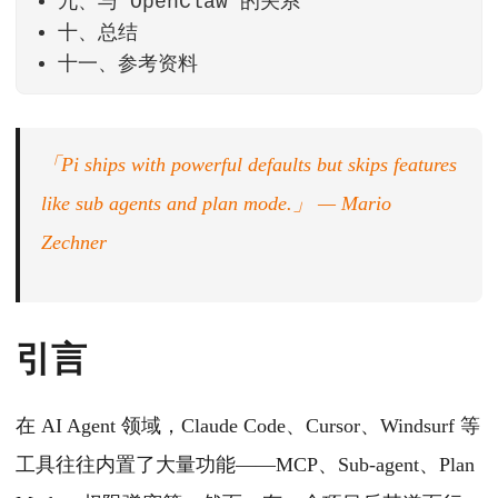
九、与 OpenClaw 的关系
十、总结
十一、参考资料
「Pi ships with powerful defaults but skips features
like sub agents and plan mode.」
— Mario
Zechner
引言
在 AI Agent 领域，Claude Code、Cursor、Windsurf 等
工具往往内置了大量功能——MCP、Sub-agent、Plan