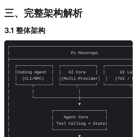
三、完整架构解析
3.1 整体架构
┌────────────────────────────────────────────────────
│                         Pi Monorepo                
├────────────────────────────────────────────────────
│  ┌──────────────┐  ┌──────────────┐  ┌─────────────
│  │Coding Agent  │  │   AI Core    │  │      UI Laye
│  │  (CLI/RPC)   │  │(Multi-Provider│  │   (TUI / We
│  └──────┬───────┘  └──────┬───────┘  └──────────┬──
│         │                  │                      │
│         └──────────────────┼──────────────────────┘
│                            ▼                       
│                 ┌─────────────────────┐            
│                 │    Agent Core       │            
│                 │ Tool Calling + State│            
│                 └─────────────────────┘            
│                            ▼                       