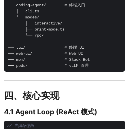
├── coding-agent/        # 终端入口

│   ├── cli.ts

│   └── modes/

│       ├── interactive/

│       ├── print-mode.ts

│       └── rpc/

│

├── tui/                 # 终端 UI

├── web-ui/              # Web UI

├── mom/                 # Slack Bot

四、核心实现
4.1 Agent Loop (ReAct 模式)