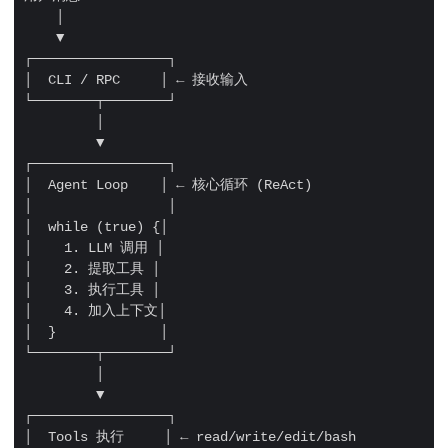
    │

    ▼

┌─────────────────┐

│  CLI / RPC     │ ← 接收输入

└────────┬────────┘

         │

         ▼

┌─────────────────┐

│  Agent Loop    │ ← 核心循环 (ReAct)

│                 │

│  while (true) {│

│    1. LLM 调用 │

│    2. 提取工具 │

│    3. 执行工具 │

│    4. 加入上下文│

│  }             │

└────────┬────────┘

         │

         ▼

┌─────────────────┐

│  Tools 执行     │ ← read/write/edit/bash
