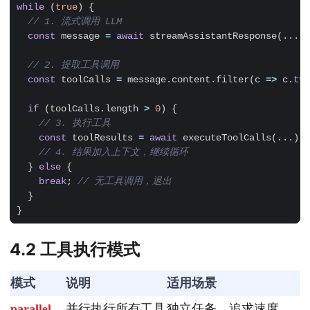
while
(
true
)
{
const
message
=
await
streamAssistantResponse
(...);
const
toolCalls
=
message
.
content
.
filter
(
c
=>
c
.
typ
if
(
toolCalls
.
length
>
0
)
{
const
toolResults
=
await
executeToolCalls
(...);
}
else
{
break
;
}
}
4.2 工具执行模式
模式
说明
适用场景
parallel
并行执行所有工具
独立任务，追求速度