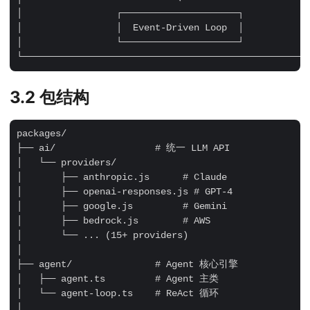
│                 ┌─────────────────────┐            
│                 │  Event-Driven Loop  │            
│                 └─────────────────────┘            
3.2 包结构
packages/

├── ai/                  # 统一 LLM API

│   └── providers/

│       ├── anthropic.js      # Claude

│       ├── openai-responses.js # GPT-4

│       ├── google.js         # Gemini

│       ├── bedrock.js        # AWS

│       └── ... (15+ providers)

│

├── agent/               # Agent 核心引擎

│   ├── agent.ts         # Agent 主类

│   └── agent-loop.ts    # ReAct 循环

│
