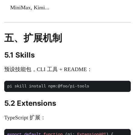
MiniMax, Kimi...
五、扩展机制
5.1 Skills
预设技能包，CLI 工具 + README：
5.2 Extensions
TypeScript 扩展：
export
default
function
(
pi
: 
ExtensionAPI
)
{