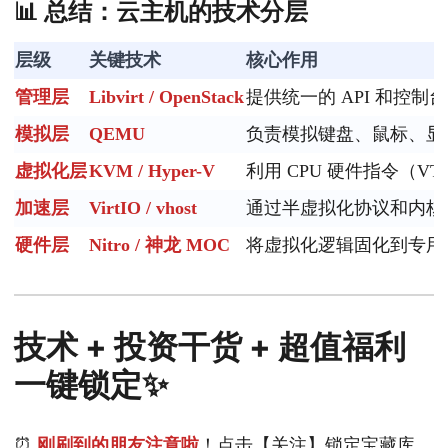
📊 总结：云主机的技术分层
层级
关键技术
核心作用
管理层
Libvirt / OpenStack
提供统一的 API 和控
模拟层
QEMU
负责模拟键盘、鼠标、显
虚拟化层
KVM / Hyper-V
利用 CPU 硬件指令（VT
加速层
VirtIO / vhost
通过半虚拟化协议和内核旁
硬件层
Nitro / 神龙 MOC
将虚拟化逻辑固化到专用
技术 + 投资干货 + 超值福利
一键锁定✨
⏰
刚刷到的朋友注意啦
！点击【关注】锁定宝藏库，