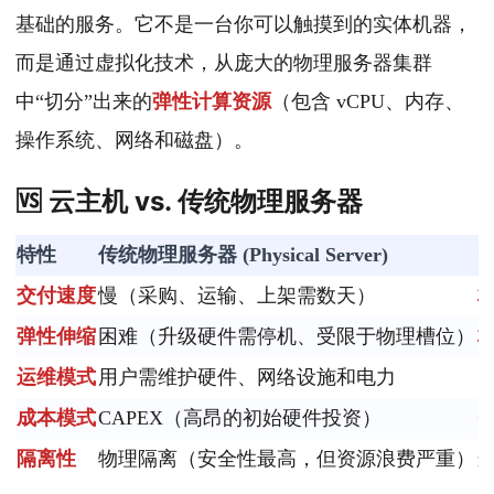
基础的服务。它不是一台你可以触摸到的实体机器，
而是通过虚拟化技术，从庞大的物理服务器集群
中“切分”出来的
弹性计算资源
（包含 vCPU、内存、
操作系统、网络和磁盘）。
🆚 云主机 vs. 传统物理服务器
特性
传统物理服务器 (Physical Server)
云
交付速度
慢（采购、运输、上架需数天）
弹性伸缩
困难（升级硬件需停机、受限于物理槽位）
运维模式
用户需维护硬件、网络设施和电力
成本模式
CAPEX（高昂的初始硬件投资）
O
隔离性
物理隔离（安全性最高，但资源浪费严重）