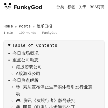
FunkyGod
分类
标签
关于
RSS订阅
Home
Posts
娱乐日报
»
»
1 min
·
109 words
·
FunkyGod
Table of Contents
今日市场概况
重点公司动态
港股游戏公司
A股游戏公司
今日热点解析
🎯 索尼宣布停止生产实体盘引发行业震
动
🎮 腾讯《灰境行者》版号获批
🏯 网易《归唐》技术细节公开