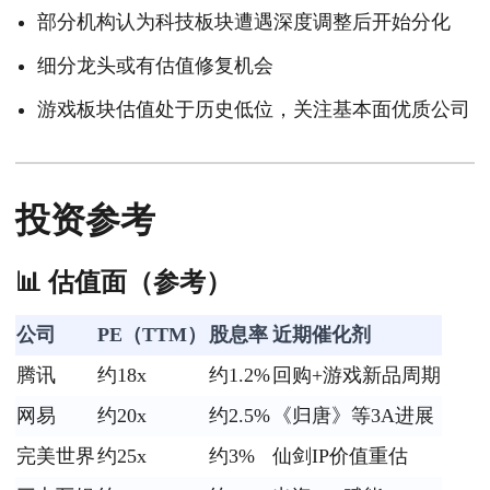
部分机构认为科技板块遭遇深度调整后开始分化
细分龙头或有估值修复机会
游戏板块估值处于历史低位，关注基本面优质公司
投资参考
📊 估值面（参考）
公司
PE（TTM）
股息率
近期催化剂
腾讯
约18x
约1.2%
回购+游戏新品周期
网易
约20x
约2.5%
《归唐》等3A进展
完美世界
约25x
约3%
仙剑IP价值重估