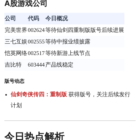
A股游戏公司
公司
代码
今日概况
完美世界
002624
等待仙剑四重制版版号后续进展
三七互娱
002555
等待中报业绩披露
恺英网络
002517
等待新游上线节点
吉比特
603444
产品线稳定
版号动态
仙剑奇侠传四：重制版
获得版号，关注后续发行
计划
今日热点解析