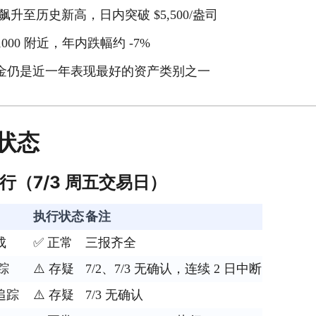
价飙升至历史新高，日内突破 $5,500/盎司
,000 附近，年内跌幅约 -7%
金仍是近一年表现最好的资产类别之一
状态
执行（7/3 周五交易日）
执行状态
备注
成
✅ 正常
三报齐全
踪
⚠️ 存疑
7/2、7/3 无确认，连续 2 日中断
追踪
⚠️ 存疑
7/3 无确认