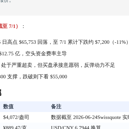
报价。
 7/1）
：
16 日高点 $65,753 回落，至 7/1 累计下跌约 $7,200（-11%
12.75 亿，空头资金费率主导
26.60 处于严重超卖，但买盘承接意愿弱，反弹动力不足
800 支撑，跌破则下看 $55,000
属
数值
备注
$4,072/盎司
数据截至 2026-06-24Swissquote
¥889.47/克
USD/CNY 6.7944 换算