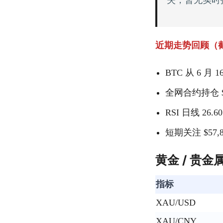
失，暂无实时
近期走势回顾（截至
BTC 从 6 月 
全网合约持仓 $
RSI 日线 
短期关注 $57,
黄金 / 贵金
指标
XAU/USD
XAU/CNY