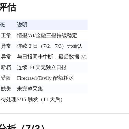
评估
态
说明
 正常
情报/AI/金融三报持续稳定
 异常
连续 2 日（7/2、7/3）无确认
 异常
与日报同步中断，最后数据 7/1
 断档
连续 10 天无独立日报
️ 受限
Firecrawl/Tavily 配额耗尽
 缺失
未完整采集
 待处理
7/15 触发（11 天后）
分析（7/3）