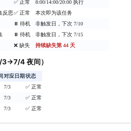
✅ 正常
8:00/14:00/20:00 执行
集反思
✅ 正常
本次即为该任务
集
⏸️ 待机
非触发日，下次 7/10
集
⏸️ 待机
非触发日，下次 7/15
❌ 缺失
持续缺失第 44 天
3→7/4 夜间）
间
对应日期
状态
7/3
✅ 正常
7/3
✅ 正常
7/3
✅ 正常