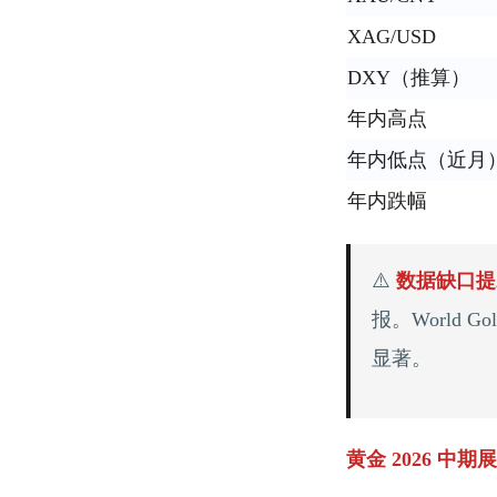
XAG/USD
DXY（推算）
年内高点
年内低点（近月
年内跌幅
⚠️
数据缺口提
报。World G
显著。
黄金 2026 中期展望