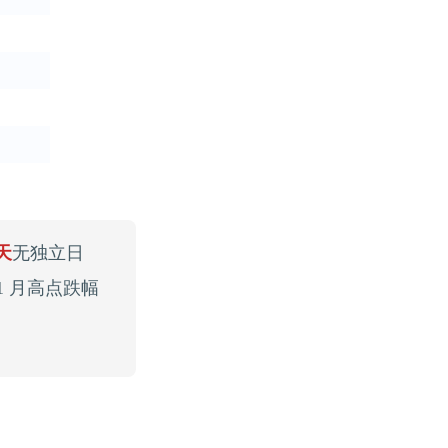
 天
无独立日
较 1 月高点跌幅